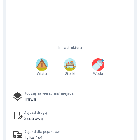
Infrastruktura
Wiata
Stoliki
Woda
Rodzaj nawierzchni/miejsca
:
Trawa
Dojazd drogą
:
Szutrową
Dojazd dla pojazdów
:
Tylko 4x4