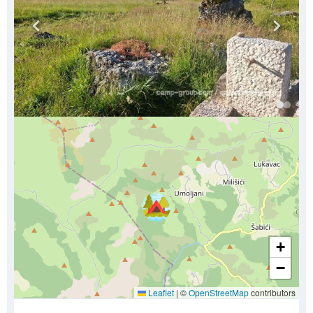
+
−
Leaflet
|
©
OpenStreetMap
contributors