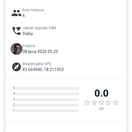
Ilość miejsca
:
4
Jakość sygnału GSM
:
Słaby
Dodane
:
08 lipca 2026 05:25
Współrzędne GPS
:
43.664940, 18.211903
5
0.0
4
3
2
(
0
)
1