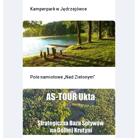
Kamperpark w Jędrzejówce
Pole namiotowe „Nad Zielonym”