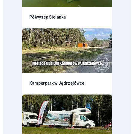
Półwysep Sielanka
Kamperpark w Jędrzejówce