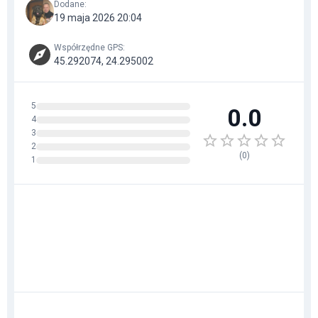
Dodane
:
19 maja 2026 20:04
Współrzędne GPS
:
45.292074, 24.295002
5
0.0
4
3
2
(
0
)
1