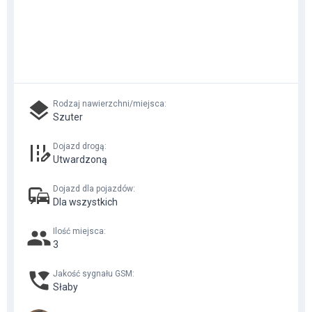
Rodzaj nawierzchni/miejsca
:
Szuter
Dojazd drogą
:
Utwardzoną
Dojazd dla pojazdów
:
Dla wszystkich
Ilość miejsca
:
3
Jakość sygnału GSM
:
Słaby