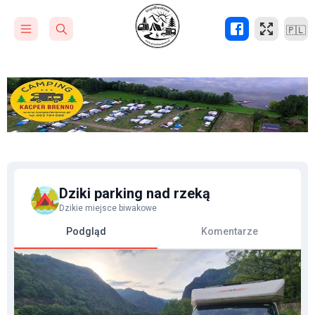
🇵🇱
Dziki parking nad rzeką
Dzikie miejsce biwakowe
Podgląd
Komentarze