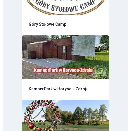
Góry Stołowe Camp
KamperPark w Horyńcu-Zdroju