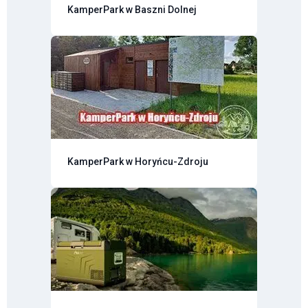
KamperPark w Baszni Dolnej
KamperPark w Horyńcu-Zdroju