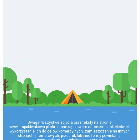
Uwaga! Wszystkie zdjęcia oraz teksty na stronie 
www.grupabiwakowa.pl chronione są prawem autorskim. Jakiekolwiek 
wykorzystanie ich do celów komercyjnych, zamieszczanie na innych 
stronach internetowych, przedruk lub inne formy powielania, 
wymagają zgody redakcji, oraz autora
