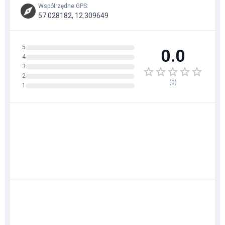
Współrzędne GPS
:
57.028182, 12.309649
5
0.0
4
3
2
(
0
)
1