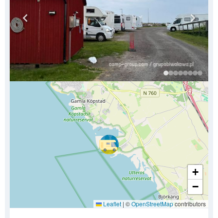
+
−
Leaflet
|
©
OpenStreetMap
contributors