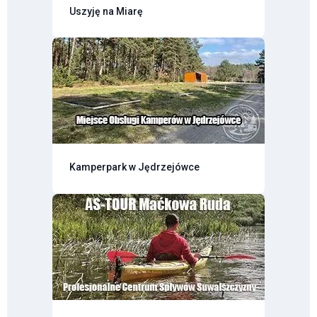
Uszyję na Miarę
Kamperpark w Jędrzejówce