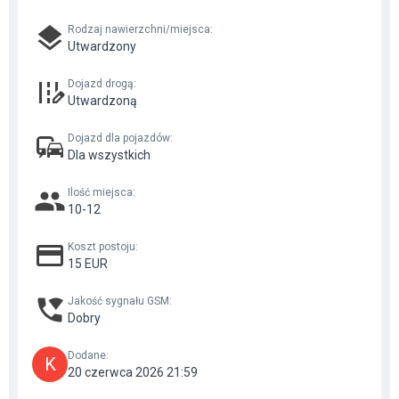
Rodzaj nawierzchni/miejsca
:
Utwardzony
Dojazd drogą
:
Utwardzoną
Dojazd dla pojazdów
:
Dla wszystkich
Ilość miejsca
:
10-12
Koszt postoju
:
15 EUR
Jakość sygnału GSM
:
Dobry
Dodane
:
K
20 czerwca 2026 21:59