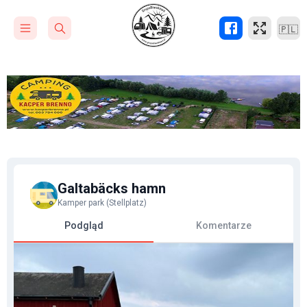
🇵🇱
Galtabäcks hamn
Kamper park (Stellplatz)
Podgląd
Komentarze