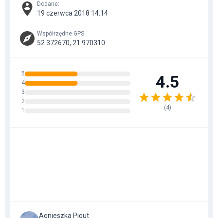
Dodane
:
19 czerwca 2018 14:14
Współrzędne GPS
:
52.372670, 21.970310
5
4.5
4
3
2
(
4
)
1
Agnieszka Pigut