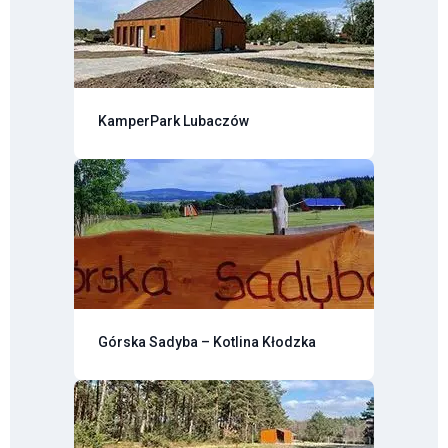
KamperPark Lubaczów
Górska Sadyba – Kotlina Kłodzka