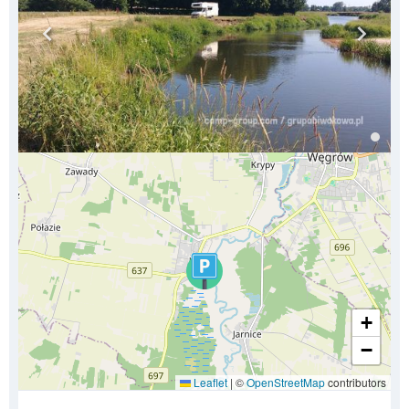
+
−
Leaflet
|
©
OpenStreetMap
contributors