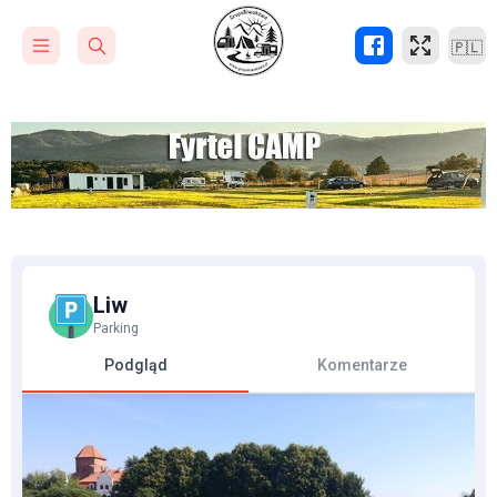
🇵🇱
Liw
Parking
Podgląd
Komentarze