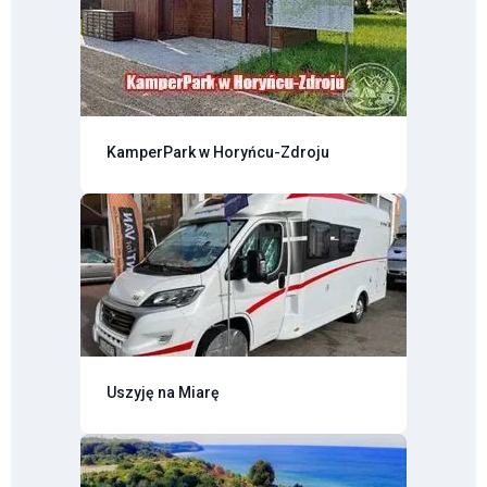
KamperPark w Horyńcu-Zdroju
Uszyję na Miarę