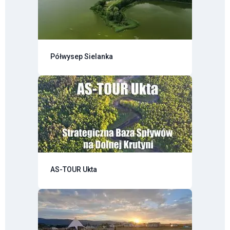
Półwysep Sielanka
AS-TOUR Ukta