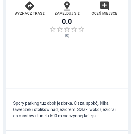
WYZNACZ TRASĘ
ZAMELDUJ SIĘ
OCEŃ MIEJSCE
0.0
(
0
)
Spory parking tuż obok jeziorka. Cisza, spokój, kilka
ławeczek i stolików nad jeziorem. Szlaki wokół jeziora i
do mostów i tunelu 500 m nieczynnej kolejki.