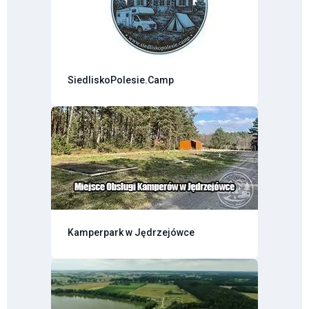
SiedliskoPolesie.Camp
Kamperpark w Jędrzejówce