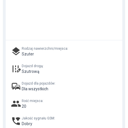
Rodzaj nawierzchni/miejsca
:
Szuter
Dojazd drogą
:
Szutrową
Dojazd dla pojazdów
:
Dla wszystkich
Ilość miejsca
:
20
Jakość sygnału GSM
:
Dobry