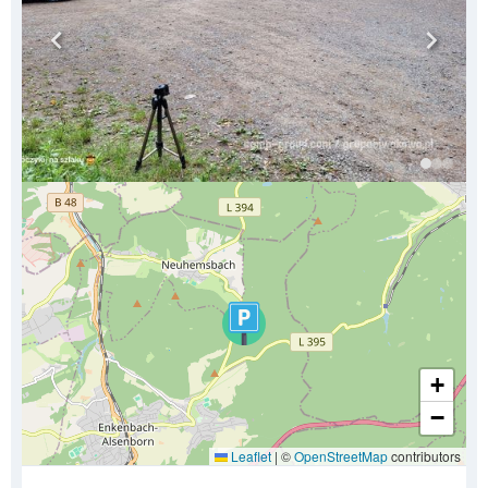
+
−
Leaflet
|
©
OpenStreetMap
contributors