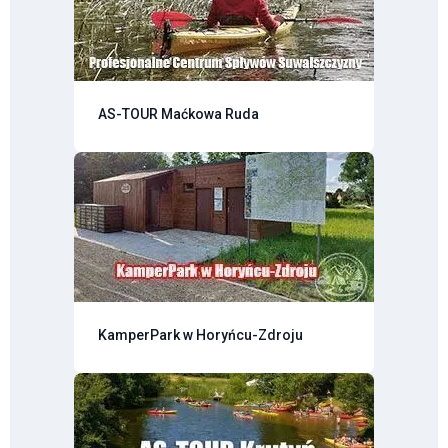
AS-TOUR Maćkowa Ruda
KamperPark w Horyńcu-Zdroju