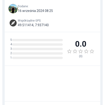
Dodane
:
16 września 2024 08:25
Współrzędne GPS
:
49.511414, 7.937140
5
0.0
4
3
2
(
0
)
1