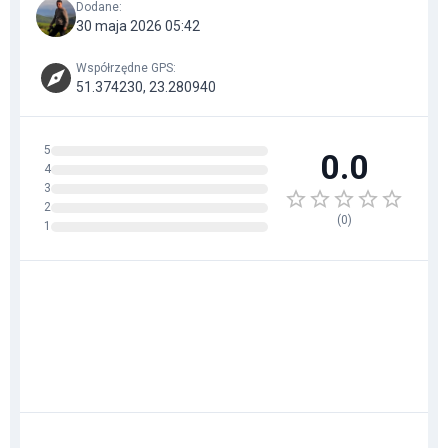
Dodane
:
30 maja 2026 05:42
Współrzędne GPS
:
51.374230, 23.280940
5
0.0
4
3
2
(
0
)
1