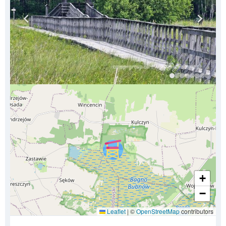
+
−
Leaflet
|
©
OpenStreetMap
contributors