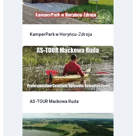
KamperPark w Horyńcu-Zdroju
AS-TOUR Maćkowa Ruda