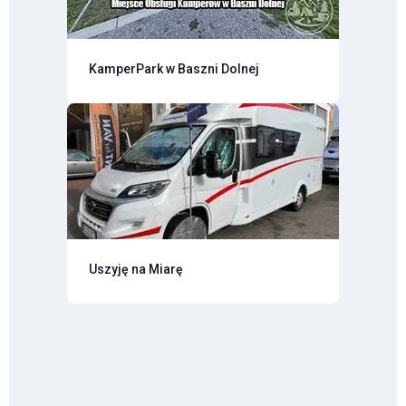
KamperPark w Baszni Dolnej
Uszyję na Miarę