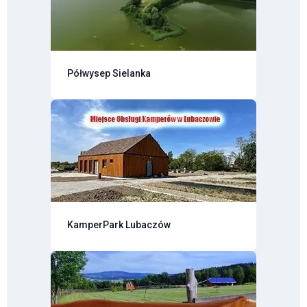
Półwysep Sielanka
KamperPark Lubaczów