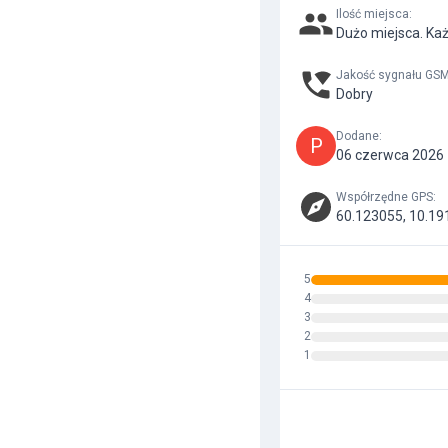
Ilość miejsca
:
Dużo miejsca. Każ
Jakość sygnału GS
Dobry
Dodane
:
P
06 czerwca 2026 
Współrzędne GPS
:
60.123055, 10.19
5
4
3
2
1