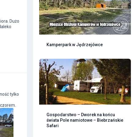
ziora. Dużo
daleko
Kamperpark w Jędrzejówce
ność tylko
eczorem.
Gospodarstwo – Dworek na końcu
świata Pole namiotowe – Biebrzańskie
Safari