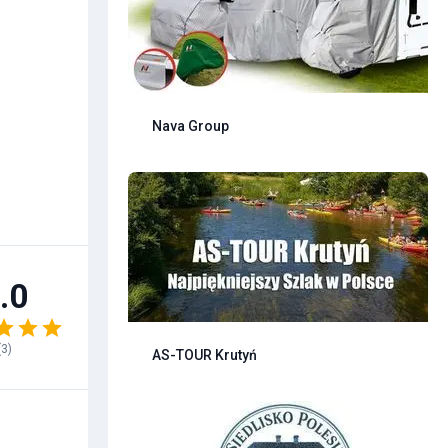
Nava Group
.0
(
3
)
AS-TOUR Krutyń