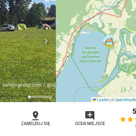
Leaflet
|
©
OpenStreet
5
ZAMELDUJ SIĘ
OCEŃ MIEJSCE