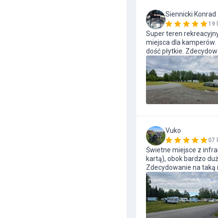
Siennicki Konrad
19 
Super teren rekreacyjny 
miejsca dla kamperów. J
dość płytkie. Zdecydowa
Vuko
07 
Świetne miejsce z infra
kartą), obok bardzo duż
Zdecydowanie na taką 