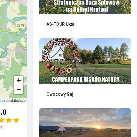
AS-TOUR Ukta
+
−
Owocowy Gaj
Map
contributors
.0
(
3
)