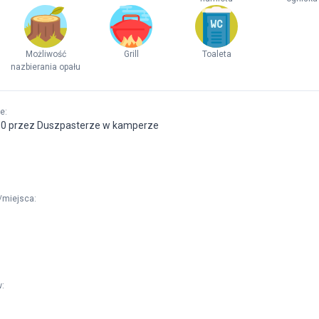
Możliwość
Grill
Toaleta
nazbierania opału
ne
:
:50 przez Duszpasterze w kamperze
/miejsca
:
w
: