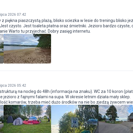
lipca 2026 07:42
z piękna piaszczystą plażą, blisko sciezka w lesie do treningu blisko je
est czysto. Jest toaleta płatna oraz śmietniki. Jezioro bardzo czyste, 
nie Warto tu przyjechać. Dobry zasięg internetu.
lipca 2026 05:42
strukturą na nocleg do 48h (informacja na znaku). WC za 10 koron (płat
e jezioro z fajnymi falami na supa. W okresie letnim działa mały sklep.
ilość komarów, trzeba mieć dużo środków na nie bo zjedzą żywcem wi