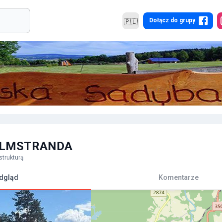
Dołącz do grupy
🇵🇱
LMSTRANDA
strukturą
dgląd
Komentarze