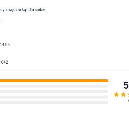
dy znajdzie kąt dla siebie
M
:
14:06
1642
5