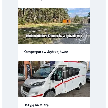
Kamperpark w Jędrzejówce
Uszyję na Miarę