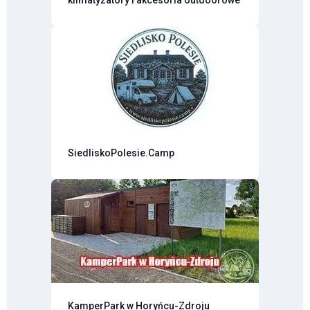
SiedliskoPolesie.Camp
KamperPark w Horyńcu-Zdroju