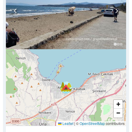
+
−
Leaflet
|
©
OpenStreetMap
contributors