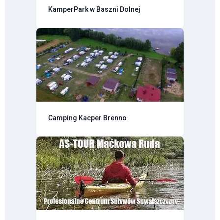
KamperPark w Baszni Dolnej
Camping Kacper Brenno