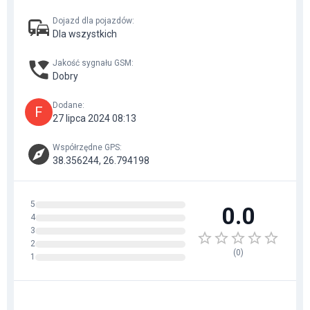
Dojazd dla pojazdów
:
Dla wszystkich
Jakość sygnału GSM
:
Dobry
Dodane
:
F
27 lipca 2024 08:13
Współrzędne GPS
:
38.356244, 26.794198
5
0.0
4
3
2
(
0
)
1