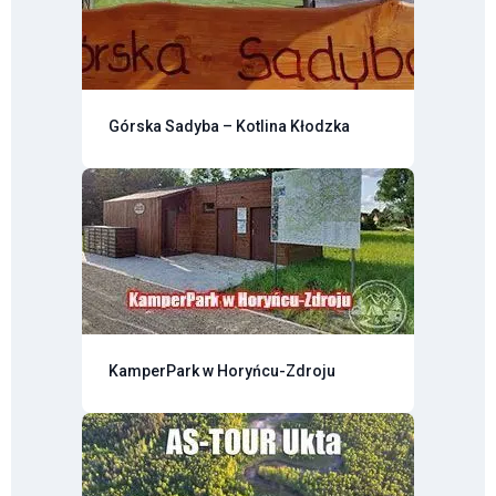
Górska Sadyba – Kotlina Kłodzka
KamperPark w Horyńcu-Zdroju