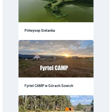
Półwysep Sielanka
Fyrtel CAMP w Górach Sowich