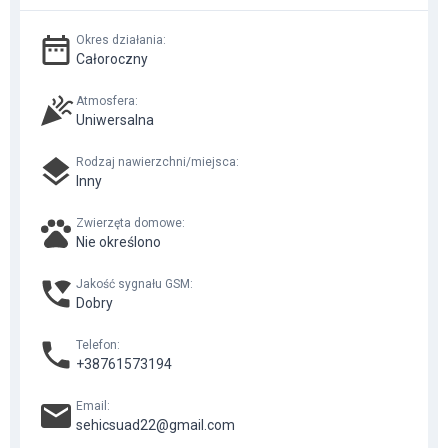
Okres działania
:
Całoroczny
Atmosfera
:
Uniwersalna
Rodzaj nawierzchni/miejsca
:
Inny
Zwierzęta domowe
:
Nie określono
Jakość sygnału GSM
:
Dobry
Telefon
:
+38761573194
Email
:
sehicsuad22@gmail.com