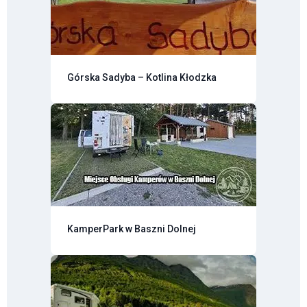
Górska Sadyba – Kotlina Kłodzka
KamperPark w Baszni Dolnej