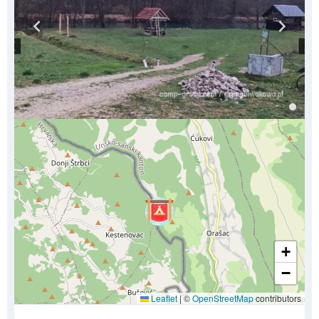
+
−
Leaflet
|
©
OpenStreetMap
contributors