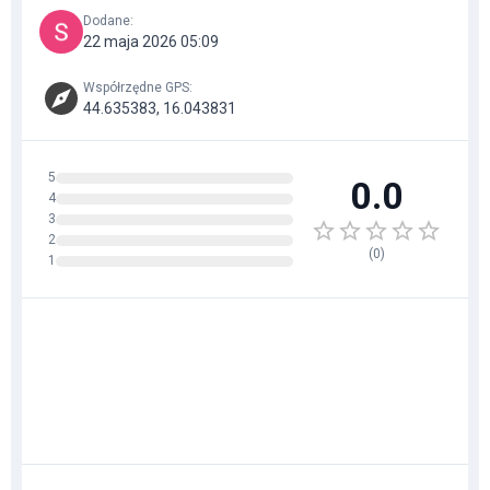
Dodane
:
22 maja 2026 05:09
Współrzędne GPS
:
44.635383, 16.043831
5
0.0
4
3
2
(
0
)
1