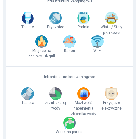
Infrastruktura kempingowa
Toalety
Prysznice
Pralnia
Wiata / Stoły
piknikowe
Miejsce na
Basen
Wi-Fi
ognisko lub grill
Infrastruktura karawaningowa
Toaleta
Zrzut szarej
Możliwość
Przyłącze
wody
napełnienia
elektryczne
zbiornika wody
Woda na parceli