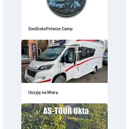
SiedliskoPolesie.Camp
Uszyję na Miarę