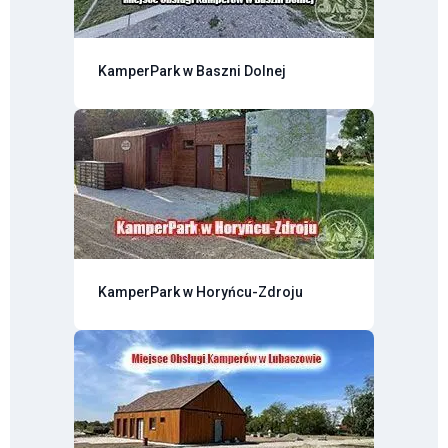
KamperPark w Baszni Dolnej
KamperPark w Horyńcu-Zdroju