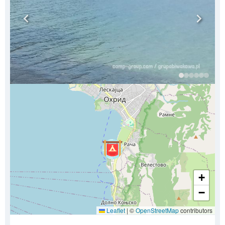
+
−
Leaflet
|
©
OpenStreetMap
contributors