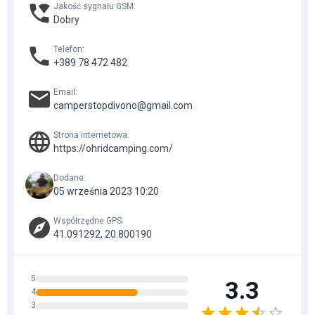
Jakość sygnału GSM
:
Dobry
Telefon
:
+389 78 472 482
Email
:
camperstopdivono@gmail.com
Strona internetowa
:
https://ohridcamping.com/
Dodane
:
05 września 2023 10:20
Współrzędne GPS
:
41.091292, 20.800190
5
3.3
4
3