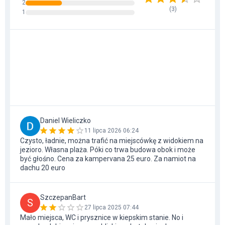
2
(
3
)
1
Daniel Wieliczko
11 lipca 2026 06:24
Czysto, ładnie, można trafić na miejscówkę z widokiem na
jezioro. Własna plaża. Póki co trwa budowa obok i może
być głośno. Cena za kampervana 25 euro. Za namiot na
dachu 20 euro
SzczepanBart
S
27 lipca 2025 07:44
Mało miejsca, WC i prysznice w kiepskim stanie. No i