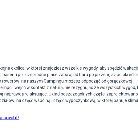
kojna okolica, w której znajdziesz wszelkie wygody, aby spędzić wakacj
d basenu po różnorodne place zabaw, od baru po pizzerię aż po określon
nia rowerów: na naszym Campingu możesz odpocząć od gorączkowej
tempo i wejść w kontakt z naturą, nie rezygnując ze wszystkich wygód, 
 są naprawdę relaksujące. Układ poszczególnych części zaprojektowan
odziałowi na część wspólną i część wypoczynkową, w której panuje klima
eurovil.it/