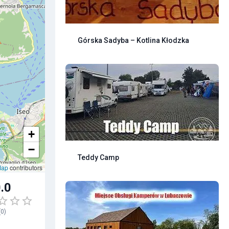
Górska Sadyba – Kotlina Kłodzka
+
−
Teddy Camp
Map
contributors
.0
(
0
)