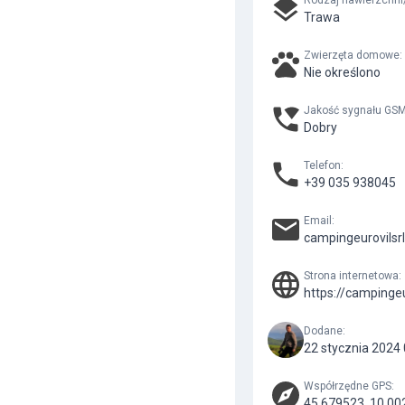
Rodzaj nawierzchni
Trawa
Zwierzęta domowe
:
Nie określono
Jakość sygnału GS
Dobry
Telefon
:
+39 035 938045
Email
:
campingeurovils
Strona internetowa
:
https://campingeur
Dodane
:
22 stycznia 2024
Współrzędne GPS
:
45.679523, 10.00