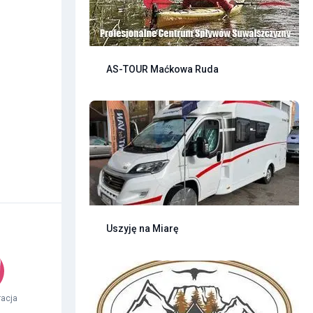
AS-TOUR Maćkowa Ruda
Uszyję na Miarę
racja