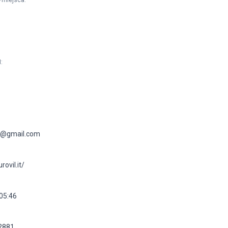
/miejsca
:
M
:
rl@gmail.com
ovil.it/
 05:46
2881