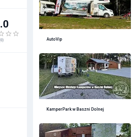
.0
AutoVip
(
0
)
KamperPark w Baszni Dolnej