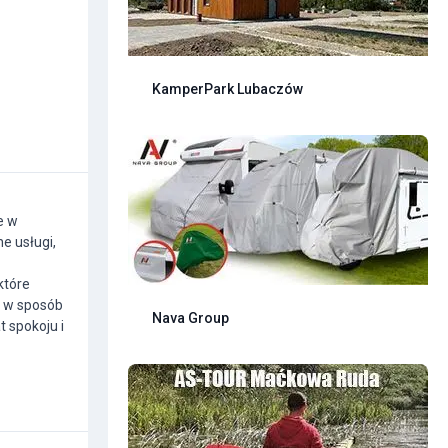
KamperPark Lubaczów
e w
e usługi,
które
o w sposób
Nava Group
t spokoju i