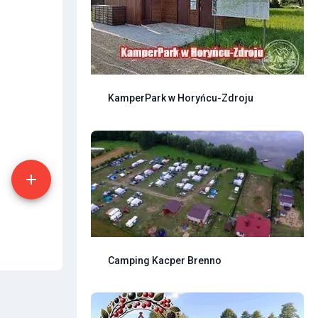
KamperPark w Horyńcu-Zdroju
Camping Kacper Brenno