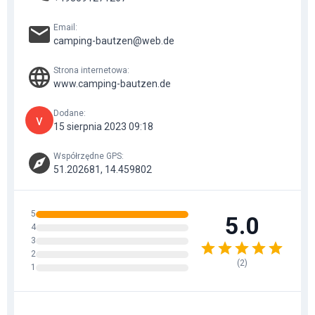
Email
:
camping-bautzen@web.de
Strona internetowa
:
www.camping-bautzen.de
Dodane
:
v
15 sierpnia 2023 09:18
Współrzędne GPS
:
51.202681, 14.459802
5
5.0
4
3
2
(
2
)
1