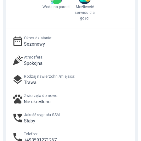
Woda na parceli
Możliwość
serwisu dla
gości
Okres działania
:
Sezonowy
Atmosfera
:
Spokojna
Rodzaj nawierzchni/miejsca
:
Trawa
Zwierzęta domowe
:
Nie określono
Jakość sygnału GSM
:
Słaby
Telefon
:
+493591271267