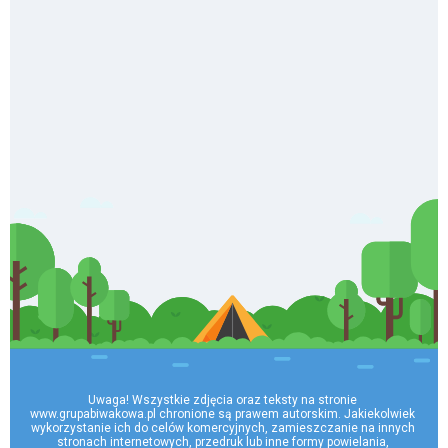
Uwaga! Wszystkie zdjęcia oraz teksty na stronie 
www.grupabiwakowa.pl chronione są prawem autorskim. Jakiekolwiek 
wykorzystanie ich do celów komercyjnych, zamieszczanie na innych 
stronach internetowych, przedruk lub inne formy powielania, 