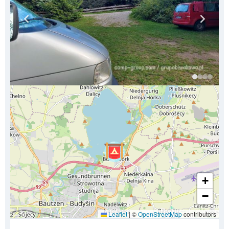
+
−
Leaflet
|
©
OpenStreetMap
contributors