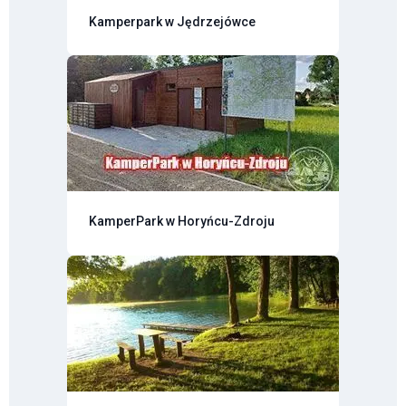
Kamperpark w Jędrzejówce
KamperPark w Horyńcu-Zdroju