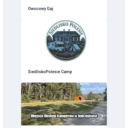
Owocowy Gaj
SiedliskoPolesie.Camp