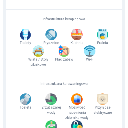
Infrastruktura kempingowa
Toalety
Prysznice
Kuchnia
Pralnia
Wiata / Stoły
Plac zabaw
Wi-Fi
piknikowe
Infrastruktura karawaningowa
Toaleta
Zrzut szarej
Możliwość
Przyłącze
wody
napełnienia
elektryczne
zbiornika wody