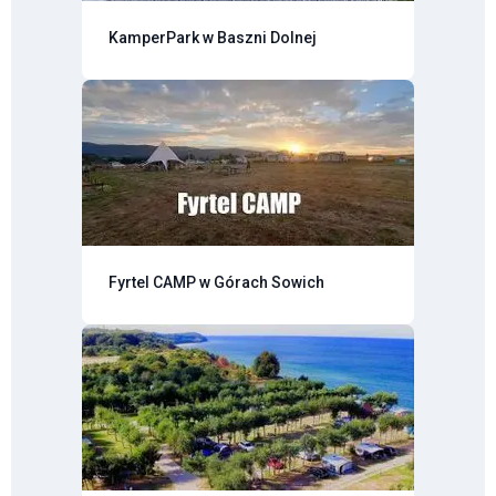
KamperPark w Baszni Dolnej
Fyrtel CAMP w Górach Sowich