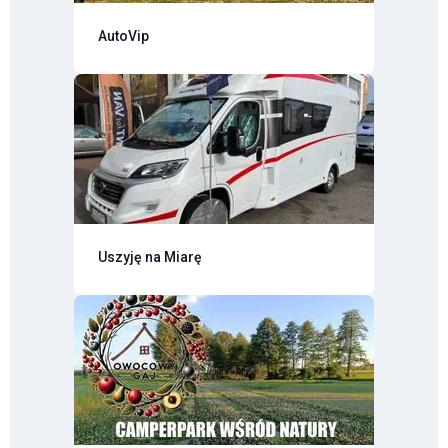
AutoVip
Uszyję na Miarę