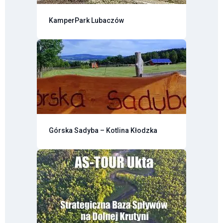
KamperPark Lubaczów
Górska Sadyba – Kotlina Kłodzka