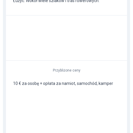
Łużyc. Wokół wiele szlaków i tras rowerowych.
Przybliżone ceny
10 € za osobę + opłata za namiot, samochód, kamper