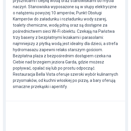
prysznicami i ciepłą wodą oraz stanowiskami do mycia
naczyń. Stanowiska wyposażone są w słupy elektryczne
o natężeniu powyżej 10 amperów, Punkt Obsługi
Kamperów do załadunku i rozładunku wody szarej,
toalety chemiczne, wodę pitną oraz są dostępne za
pośrednictwem sieci Wi-Fi obiektu. Czekają na Państwa
trzy baseny z bezpłatnymi leżakami i parasolami:
najmniejszy z płytką wodą jest idealny dla dzieci, a strefa
hydromasażu zapewni relaks starszym gościom.
Bezpłatna plaża z bezpośrednim dostępem czeka na
Ciebie nad brzegiem jeziora Garda, gdzie możesz
popływać, opalać się lub po prostu odpocząć.
Restauracja Bella Vista oferuje szeroki wybór kulinarnych
przysmaków, od kuchni włoskiej po pizzę, a bary oferują
smaczne przekąski i aperitify.