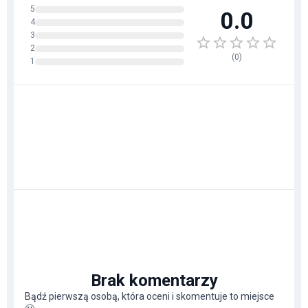
5
0.0
4
3
2
(
0
)
1
Brak komentarzy
Bądź pierwszą osobą, która oceni i skomentuje to miejsce