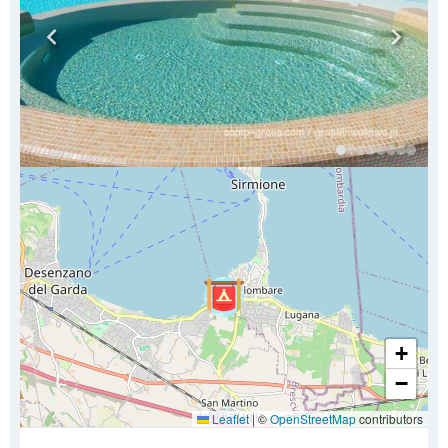
+
−
Leaflet
|
©
OpenStreetMap
contributors