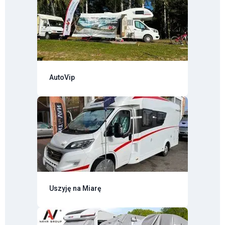
AutoVip
Uszyję na Miarę