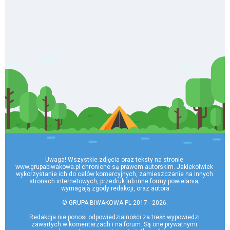
Uwaga! Wszystkie zdjęcia oraz teksty na stronie 
www.grupabiwakowa.pl chronione są prawem autorskim. Jakiekolwiek 
wykorzystanie ich do celów komercyjnych, zamieszczanie na innych 
stronach internetowych, przedruk lub inne formy powielania, 
wymagają zgody redakcji, oraz autora

© GRUPA BIWAKOWA PL 2017 - 2026.

Redakcja nie ponosi odpowiedzialności za treść wypowiedzi 
zawartych w komentarzach i na forum. Są one prywatnymi 