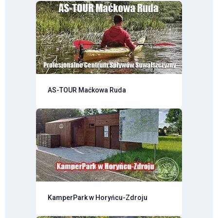
AS-TOUR Maćkowa Ruda
KamperPark w Horyńcu-Zdroju