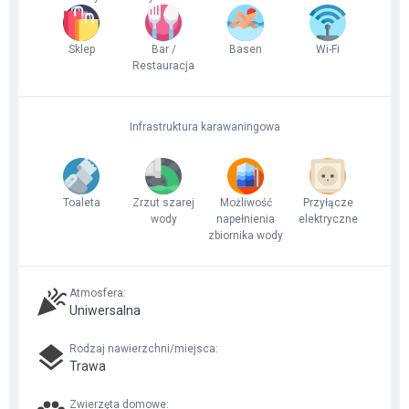
Sklep
Bar /
Basen
Wi-Fi
Restauracja
Infrastruktura karawaningowa
Toaleta
Zrzut szarej
Możliwość
Przyłącze
wody
napełnienia
elektryczne
zbiornika wody
Atmosfera
:
Uniwersalna
Rodzaj nawierzchni/miejsca
:
Trawa
Zwierzęta domowe
: