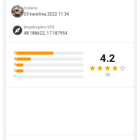
Dodane
:
03 kwietnia 2022 11:34
Współrzędne GPS
:
48.188622, 17.187954
5
4.2
4
3
2
(
9
)
1