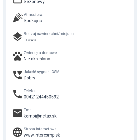
Sezonowy
Atmosfera
:
Spokojna
Rodzaj nawierzchni/miejsca
:
Trawa
Zwierzęta domowe
:
Nie określono
Jakość sygnału GSM
:
Dobry
Telefon
:
00421244450592
Email
:
kempi@netax.sk
Strona internetowa
:
www.intercsmp.sk