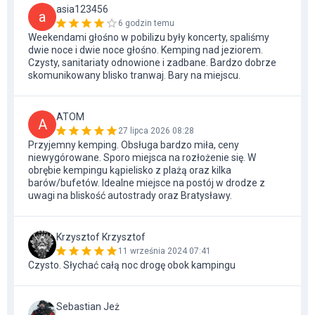
asia123456
a
6 godzin temu
Weekendami głośno w pobilizu były koncerty, spaliśmy
dwie noce i dwie noce głośno. Kemping nad jeziorem.
Czysty, sanitariaty odnowione i zadbane. Bardzo dobrze
skomunikowany blisko tranwaj. Bary na miejscu.
ATOM
A
27 lipca 2026 08:28
Przyjemny kemping. Obsługa bardzo miła, ceny
niewygórowane. Sporo miejsca na rozłożenie się. W
obrębie kempingu kąpielisko z plażą oraz kilka
barów/bufetów. Idealne miejsce na postój w drodze z
uwagi na bliskość autostrady oraz Bratysławy.
Krzysztof Krzysztof
11 września 2024 07:41
Czysto. Słychać całą noc drogę obok kampingu
Sebastian Jeż