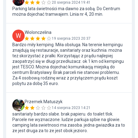
20 sierpnia 2024 19:41
Parking lata świetności ma dawno za sobą. Do Centrum
można dojechać tramwajem. Linia nr 4, 20 min.
Wiolonczelina
W
19 sierpnia 2023 20:37
Bardzo miły kemping. Miła obsługa. Na terenie kempingu
znajdują się restauracje, sanitariaty oraz kuchnia. można
też skorzystać z pralki. Korzystając z prądu najlepiej
zaopatrzyć się w długi przedłużacz. ok 1 km od kempingu
jest TESCO. Można dojechać komunikacją miejską do
centrum Bratysławy. Brak parceli nie stanowi problemu.
Za 4 osobową rodzinę wraz z przyłączem prądu koszt
pobytu za dobę 35 euro.
Przemek Matuszyk
14 sierpnia 2023 14:21
sanitariaty bardzo slabe. brak papieru. do toalet tlok.
Parcele nie wyznaczone. ludzie parkuja spbie na glowie.
camping lata swietnosci ma zasoba. jedna gwiazdka za to
ze jest druga za to ze jest obok jezioro.