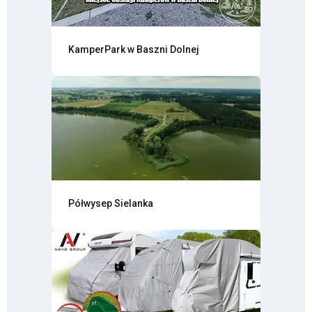
KamperPark w Baszni Dolnej
Półwysep Sielanka