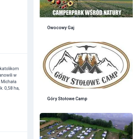
Owocowy Gaj
 katolikom
anowili w
 Michała
. 0,58 ha,
Góry Stołowe Camp