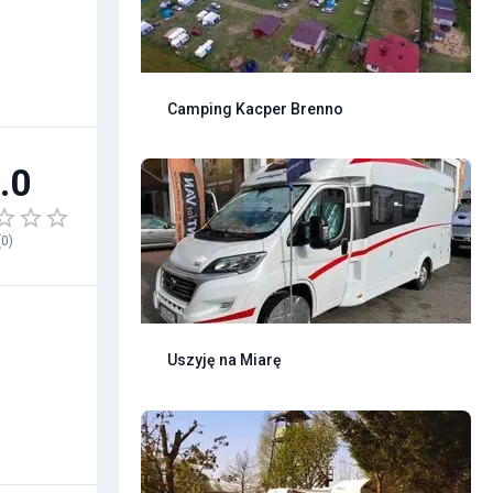
Camping Kacper Brenno
.0
(
0
)
Uszyję na Miarę