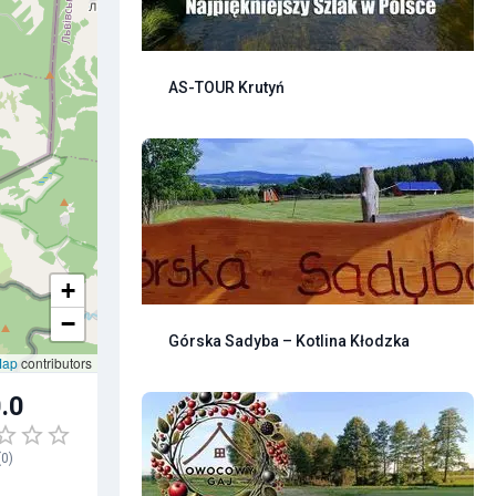
AS-TOUR Krutyń
+
−
Górska Sadyba – Kotlina Kłodzka
Map
contributors
.0
(
0
)