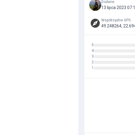
Dodane
:
13 lipca 2023 07:
Współrzędne GPS
:
49.248264, 22.69
5
4
3
2
1