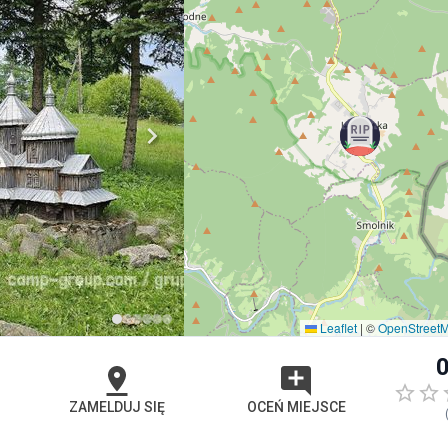
Leaflet
|
©
OpenStreet
0
ZAMELDUJ SIĘ
OCEŃ MIEJSCE