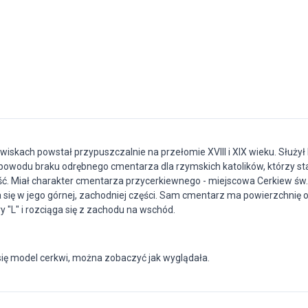
iskach powstał przypuszczalnie na przełomie XVIII i XIX wieku. Służył
 powodu braku odrębnego cmentarza dla rzymskich katolików, którzy st
ć. Miał charakter cmentarza przycerkiewnego - miejscowa Cerkiew św.
się w jego górnej, zachodniej części. Sam cmentarz ma powierzchnię ok
ery "L" i rozciąga się z zachodu na wschód.
się model cerkwi, można zobaczyć jak wyglądała.