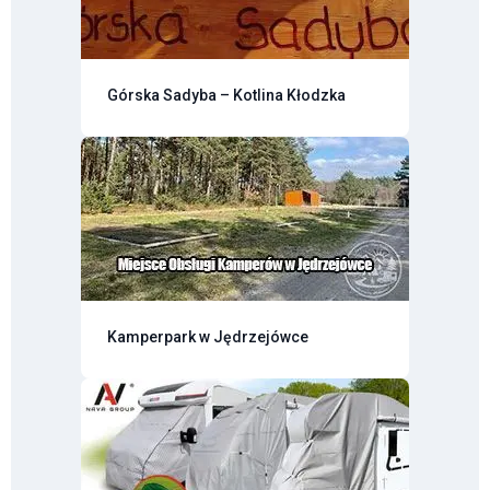
Górska Sadyba – Kotlina Kłodzka
Kamperpark w Jędrzejówce