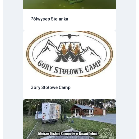
Półwysep Sielanka
Góry Stołowe Camp