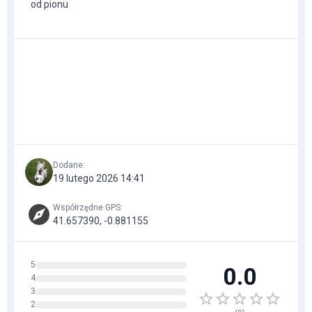
od pionu
Dodane
:
19 lutego 2026 14:41
Współrzędne GPS
:
41.657390, -0.881155
5
0.0
4
3
2