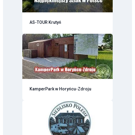
AS-TOUR Krutyń
KamperPark w Horyńcu-Zdroju