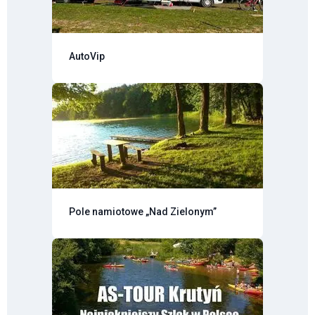
AutoVip
Pole namiotowe „Nad Zielonym”