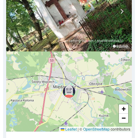
+
−
Leaflet
|
©
OpenStreetMap
contributors