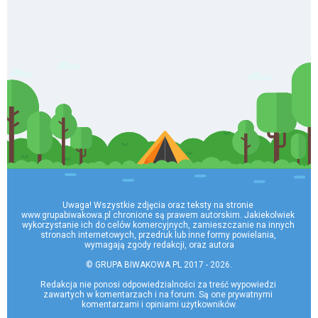
Uwaga! Wszystkie zdjęcia oraz teksty na stronie 
www.grupabiwakowa.pl chronione są prawem autorskim. Jakiekolwiek 
wykorzystanie ich do celów komercyjnych, zamieszczanie na innych 
stronach internetowych, przedruk lub inne formy powielania, 
wymagają zgody redakcji, oraz autora

© GRUPA BIWAKOWA PL 2017 - 2026.

Redakcja nie ponosi odpowiedzialności za treść wypowiedzi 
zawartych w komentarzach i na forum. Są one prywatnymi 
komentarzami i opiniami użytkowników.