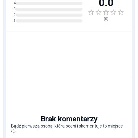
0.0
4
3
2
(
0
)
1
Brak komentarzy
Bądź pierwszą osobą, która oceni i skomentuje to miejsce
🙂