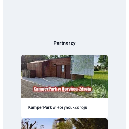
Partnerzy
KamperPark w Horyńcu-Zdroju