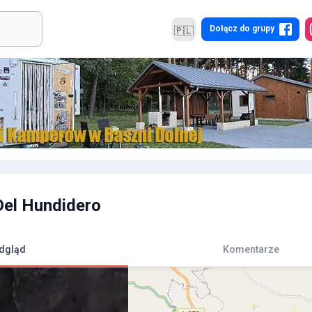
Dołącz do grupy
🇵🇱
Del Hundidero
dgląd
Komentarze