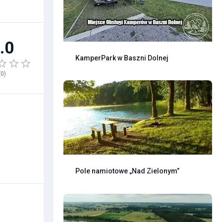
.0
KamperPark w Baszni Dolnej
(
0
)
Pole namiotowe „Nad Zielonym”