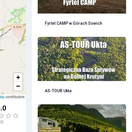
Fyrtel CAMP w Górach Sowich
+
−
AS-TOUR Ukta
Map
contributors
.0
(
0
)