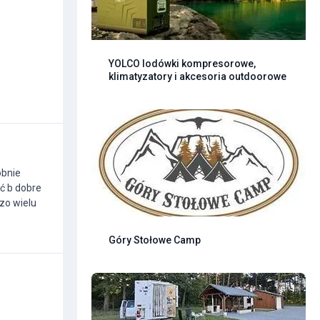
YOLCO lodówki kompresorowe,
klimatyzatory i akcesoria outdoorowe
obnie
ć b dobre
dzo wielu
Góry Stołowe Camp