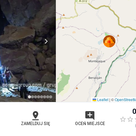
Leaflet
|
©
OpenStreet
0
ZAMELDUJ SIĘ
OCEŃ MIEJSCE