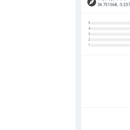
36.751568, -5.23
5
4
3
2
1