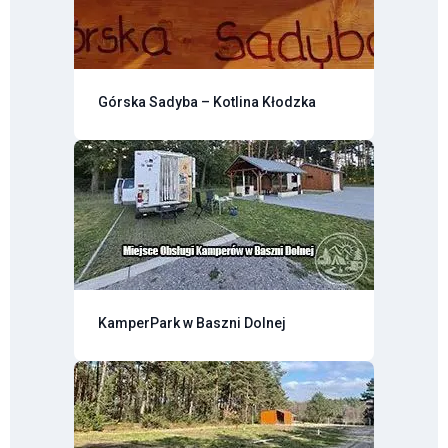
Górska Sadyba – Kotlina Kłodzka
KamperPark w Baszni Dolnej