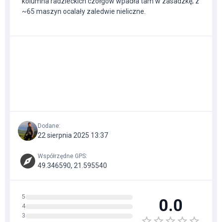
kolumna radzieckich czołgów wpadła tam w zasadzkę; z
~65 maszyn ocalały zaledwie nieliczne.
Dodane
:
22 sierpnia 2025 13:37
Współrzędne GPS
:
49.346590, 21.595540
5
0.0
4
3