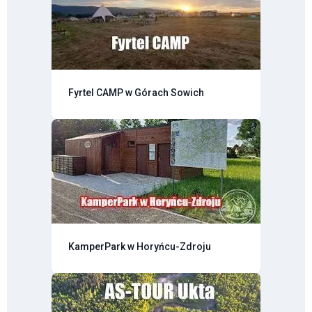
Fyrtel CAMP w Górach Sowich
KamperPark w Horyńcu-Zdroju