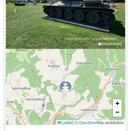
+
−
Leaflet
|
©
OpenStreetMap
contributors