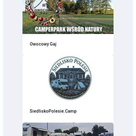
Owocowy Gaj
SiedliskoPolesie.Camp