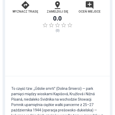
WYZNACZ TRASĘ
ZAMELDUJ SIĘ
OCEŃ MIEJSCE
0.0
(
0
)
To część tzw. „Údolie smrti” (Dolina Śmierci) — park
pamięci między wioskami Kapišová, Kružlová i Nižná
Písaná, niedaleko Svidníka na wschodzie Słowacji.
Pomnik upamiętnia ciężkie walki pancerne z 25–27
października 1944 (operacja prešowsko-dukielska) —