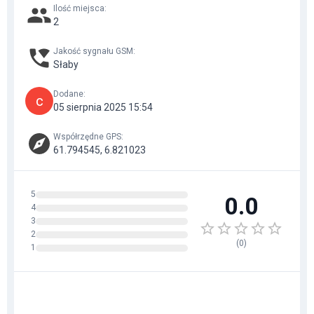
Ilość miejsca
:
2
Jakość sygnału GSM
:
Słaby
Dodane
:
c
05 sierpnia 2025 15:54
Współrzędne GPS
:
61.794545, 6.821023
5
0.0
4
3
2
(
0
)
1