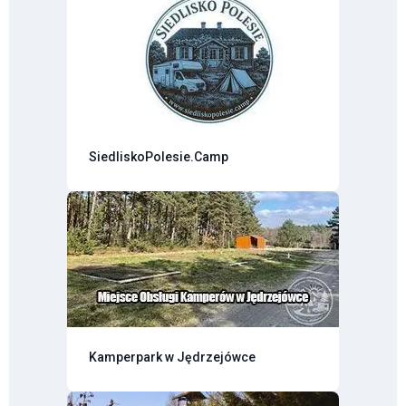
SiedliskoPolesie.Camp
Kamperpark w Jędrzejówce