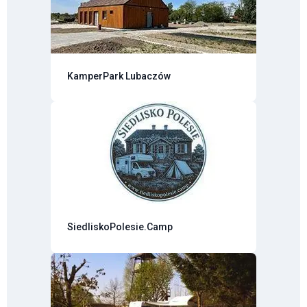
KamperPark Lubaczów
SiedliskoPolesie.Camp