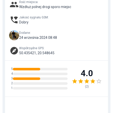
Ilość miejsca
:
Wzdłuż polnej drogi sporo miejsc
Jakość sygnału GSM
:
Dobry
Dodane
:
24 września 2024 08:48
Współrzędne GPS
:
50.435421, 20.548645
5
4.0
4
3
2
(
2
)
1