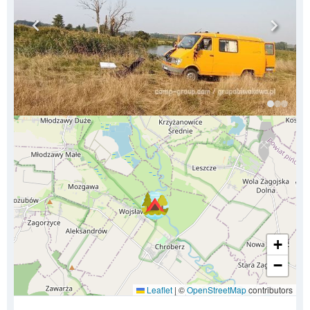
+
−
Leaflet
|
©
OpenStreetMap
contributors