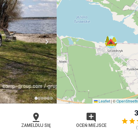
Leaflet
|
©
OpenStreet
3
ZAMELDUJ SIĘ
OCEŃ MIEJSCE
(