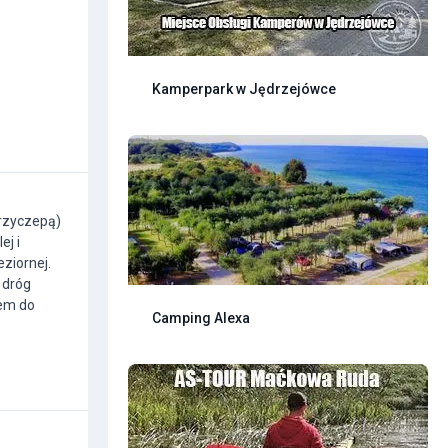
Kamperpark w Jędrzejówce
przyczepą)
ej i
eziornej.
 dróg
pem do
Camping Alexa