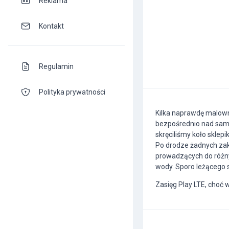
Reklama
Kontakt
Regulamin
Polityka prywatności
Kilka naprawdę malown
bezpośrednio nad samym
skręciliśmy koło sklep
Po drodze żadnych zak
prowadzących do różny
wody. Sporo leżącego 
Zasięg Play LTE, choć