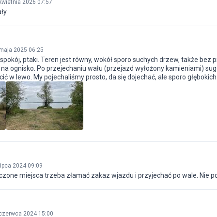
kwietnia 2026 07:57
ły
maja 2025 06:25
 spokój, ptaki. Teren jest równy, wokół sporo suchych drzew, także bez
na ognisko. Po przejechaniu wału (przejazd wyłożony kamieniami) sug
cić w lewo. My pojechaliśmy prosto, da się dojechać, ale sporo głębokich 
lipca 2024 09:09
zone miejsca trzeba złamać zakaz wjazdu i przyjechać po wale. Nie 
czerwca 2024 15:00