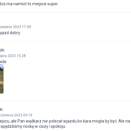
ktoś ma namiot to miejsce super
sierpnia 2023 17:09
ojazd dobry
ski
lipca 2023 15:28
wile
ki
czerwca 2023 09:19
jscu ,ale Pan wędkarz nie polecał wjazdu bo kara mogła by być. Ale na
spędziliśmy nockę w ciszy i spokoju.