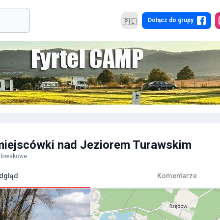
Dołącz do grupy
🇵🇱
miejscówki nad Jeziorem Turawskim
e biwakowe
dgląd
Komentarze