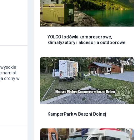
YOLCO lodówki kompresorowe,
klimatyzatory i akcesoria outdoorowe
 wysokie
c namiot
ja drony w
KamperPark w Baszni Dolnej