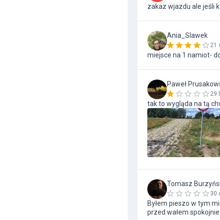
zakaz wjazdu ale jeśli 
Ania_Slawek
21 
miejsce na 1 namiot- d
Paweł Prusakow
29 
tak to wygląda na tą ch
Tomasz Burzyńs
30 
Byłem pieszo w tym mie
przed wałem spokojnie 