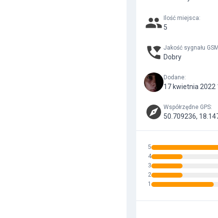
Ilość miejsca
:
5
Jakość sygnału GS
Dobry
Dodane
:
17 kwietnia 2022
Współrzędne GPS
:
50.709236, 18.14
5
4
3
2
1