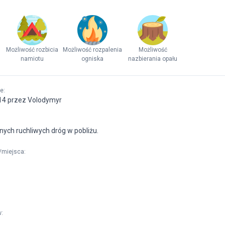
Możliwość rozbicia
Możliwość rozpalenia
Możliwość
namiotu
ogniska
nazbierania opału
ne
:
14 przez Volodymyr
dnych ruchliwych dróg w pobliżu.
/miejsca
:
w
: