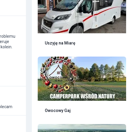
 problemu
eruje
Uszyję na Miarę
kolein.
polecam
Owocowy Gaj