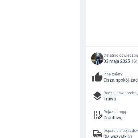
Ostatnio odwiedzo
03 maja 2025 16:
Inne zalety
:
Cisza, spokój, ża
Rodzaj nawierzchni
Trawa
Dojazd drogą
:
Gruntową
Dojazd dla pojazdó
Dla wszystkich