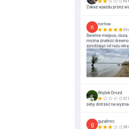
05 
Zakaz wjazdu przez wa
nortow
n
04 
Świetne miejsce, cisza,
można znaleźć drewno 
zjeżdżając od razu skrę
Wojtek Drozd
27 
żeby dotrzeć na wyznac
guralmrc
g
28 