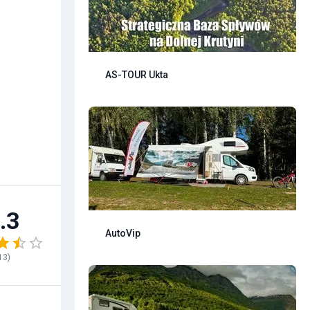
AS-TOUR Ukta
.3
AutoVip
13
)