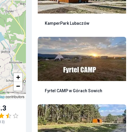
KamperPark Lubaczów
+
−
Fyrtel CAMP w Górach Sowich
Map
contributors
.3
13
)