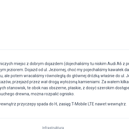
iczych miejsc z dobrym dojazdem (dojechaliśmy tu niskim Audi A6 z 
 jeziorem. Dojazd od ul. Jeziornej, choć my pojechaliśmy kawałek dal
iku, ale potem wracaliśmy równoległą do głównej dróżką właśnie do ul. J
azów, przejazd przez wał drogą wyłożoną kamieniami. Za wałem kilka
ch stanowisk, te obok nas obszerne, płaskie, z dosyć szerokim dostę
suchego drewna, można rozpalić ognisko.
 wewnątrz przyczepy spada do H, zasięg T-Mobile LTE nawet wewnątrz.
Infrastruktura