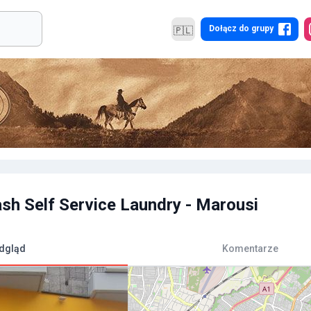
Dołącz do grupy
🇵🇱
h Self Service Laundry - Marousi
dgląd
Komentarze