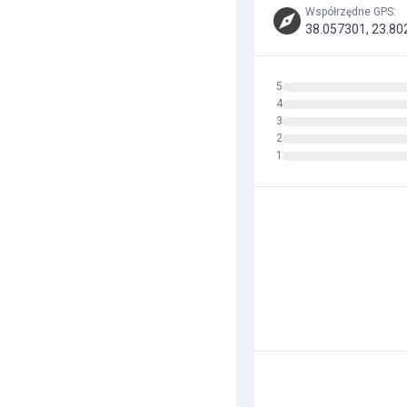
Współrzędne GPS
:
38.057301, 23.80
5
4
3
2
1