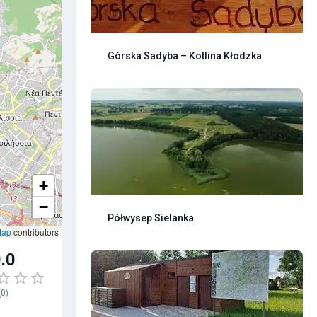
Górska Sadyba – Kotlina Kłodzka
+
−
Półwysep Sielanka
Map
contributors
.0
(
0
)