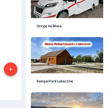
Uszyję na Miarę
KamperPark Lubaczów