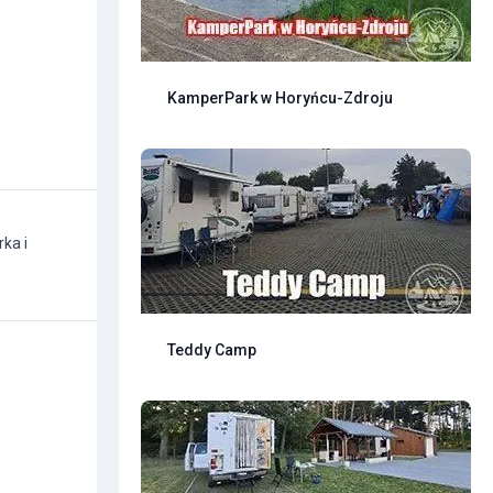
KamperPark w Horyńcu-Zdroju
ka i
Teddy Camp