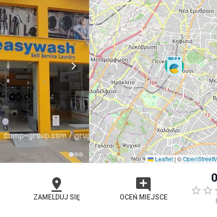
Leaflet
|
©
OpenStreet
0
ZAMELDUJ SIĘ
OCEŃ MIEJSCE