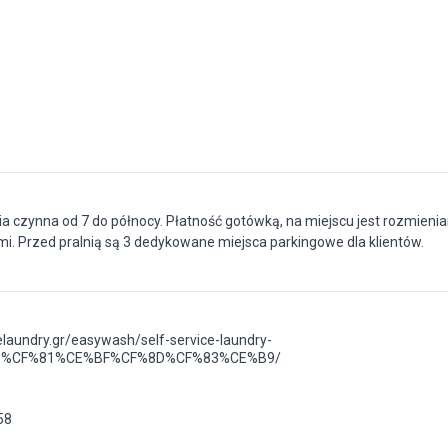
 czynna od 7 do północy. Płatność gotówką, na miejscu jest rozmieniar
i. Przed pralnią są 3 dedykowane miejsca parkingowe dla klientów.
celaundry.gr/easywash/self-service-laundry-
%CF%81%CE%BF%CF%8D%CF%83%CE%B9/
58