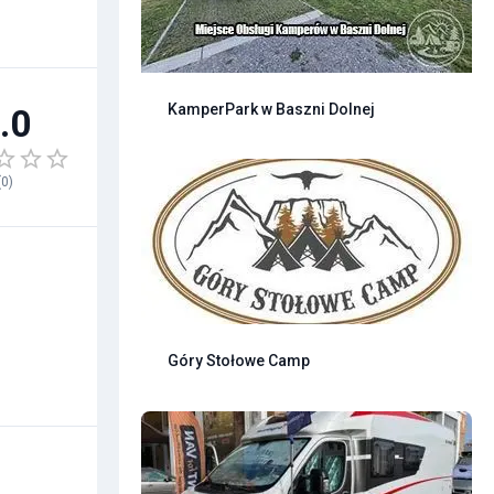
KamperPark w Baszni Dolnej
.0
(
0
)
Góry Stołowe Camp