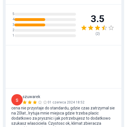
5
3.5
4
3
2
(
2
)
1
szuwarek
s
01 czerwca 2024 18:52
cena nie przystaje do standardu, gdzie czas zatrzymal sie
na 20lat , Irytuja mnie miejsca gdzie trzeba placic
dodatkowo za prysznic i jak potrzebujesz to dodatkowo
szukasz wlasciciela. Czystosc ok, klimat zbieracza