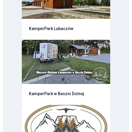
KamperPark Lubaczów
KamperPark w Baszni Dolnej