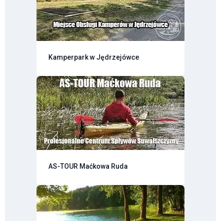
Kamperpark w Jędrzejówce
AS-TOUR Maćkowa Ruda