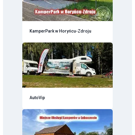
KamperPark w Horyńcu-Zdroju
AutoVip