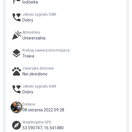
lodówka
Jakość sygnału GSM
:
Dobry
Atmosfera
:
Uniwersalna
Rodzaj nawierzchni/miejsca
:
Trawa
Zwierzęta domowe
:
Nie określono
Jakość sygnału GSM
:
Dobry
Dodane
:
08 sierpnia 2022 09:28
Współrzędne GPS
:
53.590747, 16.541480