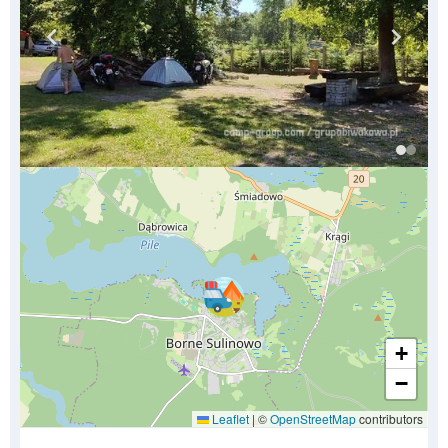
+
−
Leaflet
|
©
OpenStreetMap
contributors