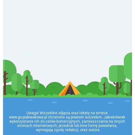
Uwaga! Wszystkie zdjęcia oraz teksty na stronie 
www.grupabiwakowa.pl chronione są prawem autorskim. Jakiekolwiek 
wykorzystanie ich do celów komercyjnych, zamieszczanie na innych 
stronach internetowych, przedruk lub inne formy powielania, 
wymagają zgody redakcji, oraz autora
