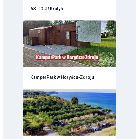
AS-TOUR Krutyń
KamperPark w Horyńcu-Zdroju