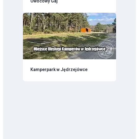
Owocowy Gaj
Kamperpark w Jędrzejówce