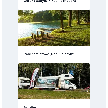
Górska Sadyba – Kotlina Kłodzka
Pole namiotowe „Nad Zielonym”
AutoVip