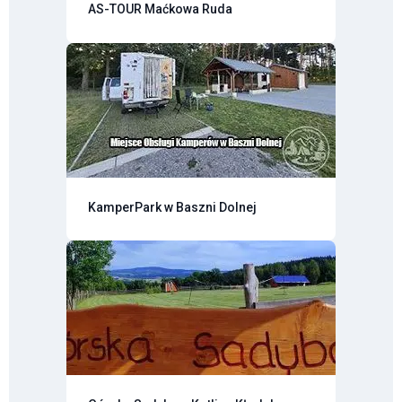
AS-TOUR Maćkowa Ruda
KamperPark w Baszni Dolnej