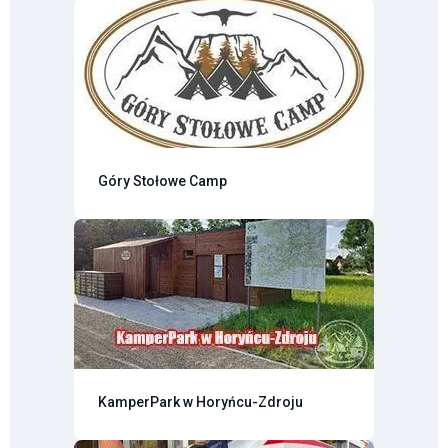
Góry Stołowe Camp
KamperPark w Horyńcu-Zdroju