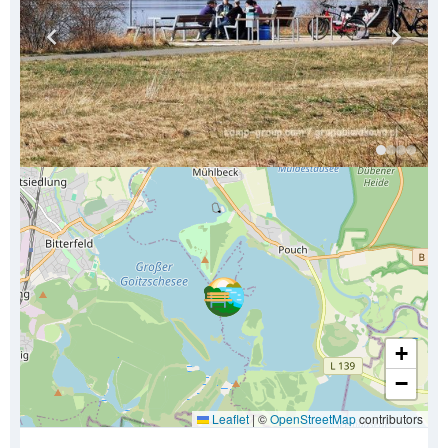
+
−
Leaflet
|
©
OpenStreetMap
contributors