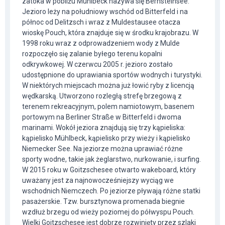
zatoka w pobliżu Mühlbeck nazywa się Bernsteinsee.
Jezioro leży na południowy wschód od Bitterfeld i na
północ od Delitzsch i wraz z Muldestausee otacza
wioskę Pouch, która znajduje się w środku krajobrazu. W
1998 roku wraz z odprowadzeniem wody z Mulde
rozpoczęło się zalanie byłego terenu kopalni
odkrywkowej. W czerwcu 2005 r. jezioro zostało
udostępnione do uprawiania sportów wodnych i turystyki.
W niektórych miejscach można już łowić ryby z licencją
wędkarską. Utworzono rozległą strefę brzegową z
terenem rekreacyjnym, polem namiotowym, basenem
portowym na Berliner Straße w Bitterfeld i dwoma
marinami. Wokół jeziora znajdują się trzy kąpieliska:
kąpielisko Mühlbeck, kąpielisko przy wieży i kąpielisko
Niemecker See. Na jeziorze można uprawiać różne
sporty wodne, takie jak żeglarstwo, nurkowanie, i surfing.
W 2015 roku w Goitzschesee otwarto wakeboard, który
uważany jest za najnowocześniejszy wyciąg we
wschodnich Niemczech. Po jeziorze pływają różne statki
pasażerskie. Tzw. bursztynowa promenada biegnie
wzdłuż brzegu od wieży poziomej do półwyspu Pouch.
Wielki Goitzschesee jest dobrze rozwinięty przez szlaki