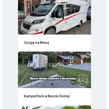
Uszyję na Miarę
KamperPark w Baszni Dolnej