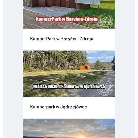
KamperPark w Horyńcu-Zdroju
Kamperpark w Jędrzejówce