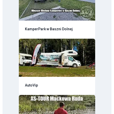
KamperPark w Baszni Dolnej
AutoVip