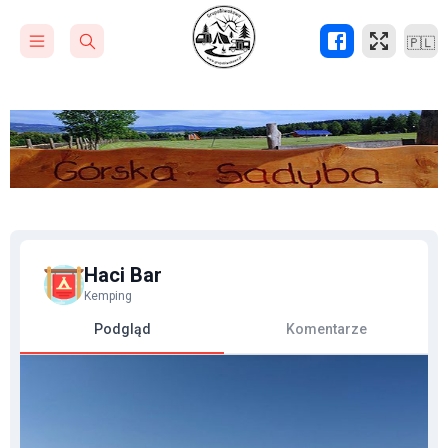
🇵🇱
Haci Bar
Kemping
Podgląd
Komentarze