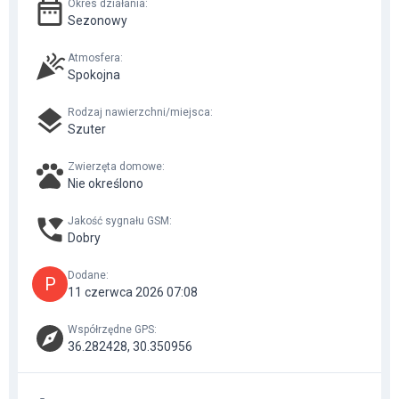
Okres działania
:
Sezonowy
Atmosfera
:
Spokojna
Rodzaj nawierzchni/miejsca
:
Szuter
Zwierzęta domowe
:
Nie określono
Jakość sygnału GSM
:
Dobry
Dodane
:
P
11 czerwca 2026 07:08
Współrzędne GPS
:
36.282428, 30.350956