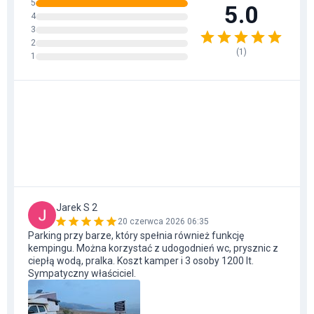
5
5.0
4
3
2
(
1
)
1
Jarek S 2
20 czerwca 2026 06:35
Parking przy barze, który spełnia również funkcję
kempingu. Można korzystać z udogodnień wc, prysznic z
ciepłą wodą, pralka. Koszt kamper i 3 osoby 1200 lt.
Sympatyczny właściciel.