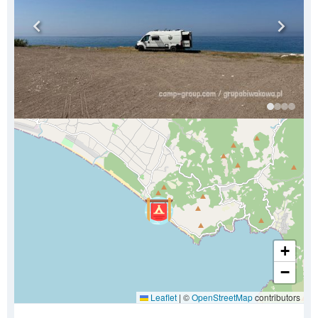
+
−
Leaflet
|
©
OpenStreetMap
contributors