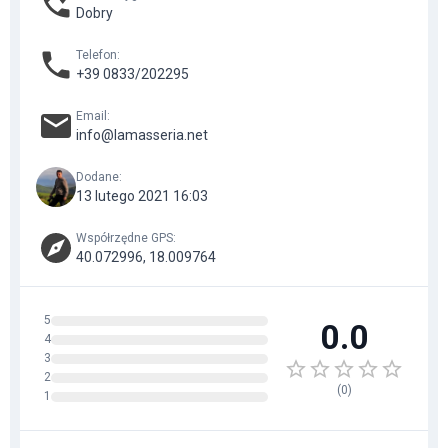
Dobry
Telefon
:
+39 0833/202295
Email
:
info@lamasseria.net
Dodane
:
13 lutego 2021 16:03
Współrzędne GPS
:
40.072996, 18.009764
5
0.0
4
3
2
(
0
)
1