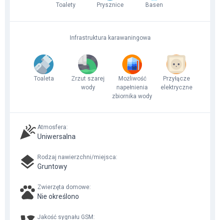
Toalety
Prysznice
Basen
Infrastruktura karawaningowa
Toaleta
Zrzut szarej
Możliwość
Przyłącze
wody
napełnienia
elektryczne
zbiornika wody
Atmosfera
:
Uniwersalna
Rodzaj nawierzchni/miejsca
:
Gruntowy
Zwierzęta domowe
:
Nie określono
Jakość sygnału GSM
: