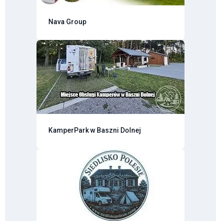
Nava Group
KamperPark w Baszni Dolnej