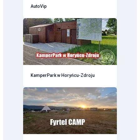
AutoVip
KamperPark w Horyńcu-Zdroju