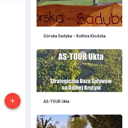
Górska Sadyba – Kotlina Kłodzka
AS-TOUR Ukta