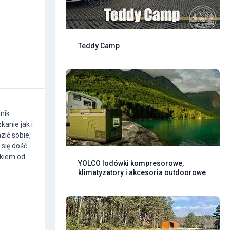
Teddy Camp
lnik
anie jak i
zić sobie,
 się dość
akiem od
YOLCO lodówki kompresorowe,
klimatyzatory i akcesoria outdoorowe