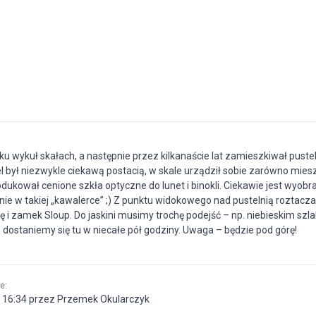
eku wykuł skałach, a następnie przez kilkanaście lat zamieszkiwał puste
był niezwykle ciekawą postacią, w skale urządził sobie zarówno mieszk
dukował cenione szkła optyczne do lunet i binokli. Ciekawie jest wyobra
ie w takiej „kawalerce” ;) Z punktu widokowego nad pustelnią roztacza
cę i zamek Sloup. Do jaskini musimy trochę podejść – np. niebieskim szl
dostaniemy się tu w niecałe pół godziny. Uwaga – będzie pod górę!
ne
:
 16:34 przez Przemek Okularczyk