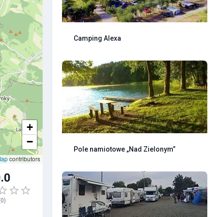
Camping Alexa
+
−
Pole namiotowe „Nad Zielonym”
Map
contributors
.0
(
0
)