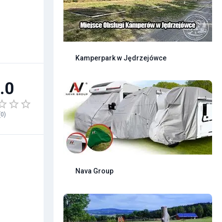
Kamperpark w Jędrzejówce
.0
(
0
)
Nava Group