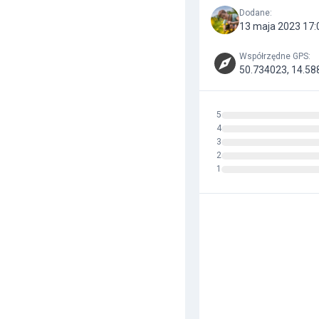
Dodane
:
13 maja 2023 17:
Współrzędne GPS
:
50.734023, 14.58
5
4
3
2
1