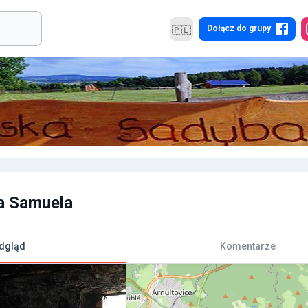
Dołącz do grupy
🇵🇱
a Samuela
dgląd
Komentarze