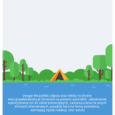
Uwaga! Wszystkie zdjęcia oraz teksty na stronie 
www.grupabiwakowa.pl chronione są prawem autorskim. Jakiekolwiek 
wykorzystanie ich do celów komercyjnych, zamieszczanie na innych 
stronach internetowych, przedruk lub inne formy powielania, 
wymagają zgody redakcji, oraz autora
