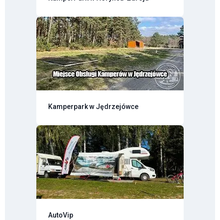
Kamperpark w Jędrzejówce
AutoVip