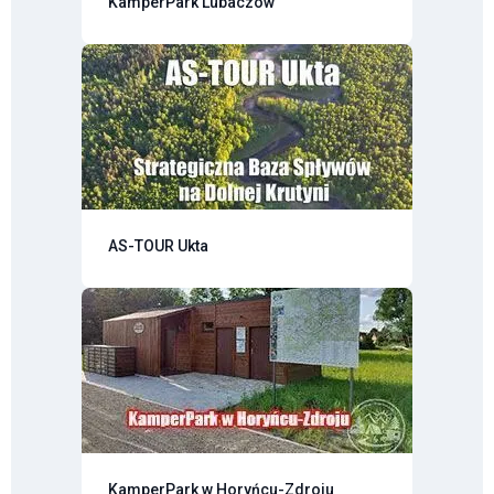
KamperPark Lubaczów
AS-TOUR Ukta
KamperPark w Horyńcu-Zdroju