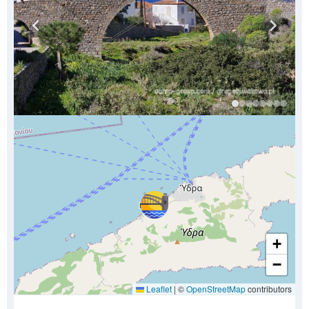
+
−
Leaflet
|
©
OpenStreetMap
contributors