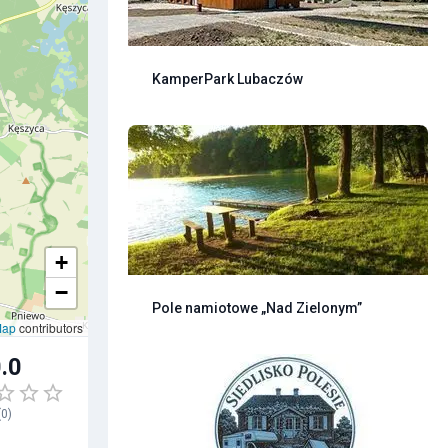
KamperPark Lubaczów
+
−
Pole namiotowe „Nad Zielonym”
Map
contributors
.0
(
0
)