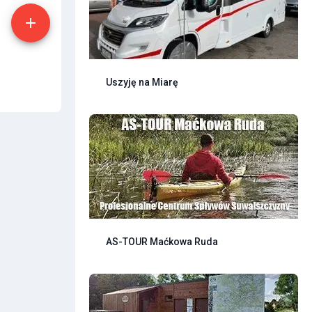
Uszyję na Miarę
AS-TOUR Maćkowa Ruda