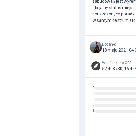
zabudowań jest wyrem
oficjalny status miejs
opuszczonych poradzie
W samym centrum stoi 
Dodane
:
18 maja 2021 04:
Współrzędne GPS
:
52.408780, 15.46
5
4
3
2
1