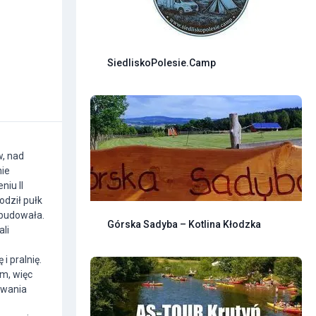
SiedliskoPolesie.Camp
w, nad
nie
niu II
odził pułk
zbudowała.
Górska Sadyba – Kotlina Kłodzka
ali
i pralnię.
m, więc
dowania