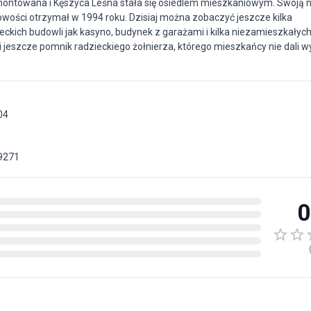
ontowana i Kęszyca Leśna stała się osiedlem mieszkaniowym. Swoją n
cowości otrzymał w 1994 roku. Dzisiaj można zobaczyć jeszcze kilka
ckich budowli jak kasyno, budynek z garażami i kilka niezamieszkałych
jeszcze pomnik radzieckiego żołnierza, którego mieszkańcy nie dali w
04
9271
0