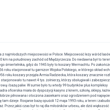
na z najmłodszych miejscowości w Polsce. Miejscowość leży wśród lasó
0 km na południowy zachód od Międzyrzecza. Do niedawna był to tere
go śmiertelnika, gdyż do 1945 były to koszary Wermachtu. Po zakończe
6 roku stacjonował tu garnizon Wojska Polskiego, w którego skład wch
 1956 roku koszary przejęła Armia Radziecka, która koszary znacznie ro
tacjonowało tu nawet 4 tys. żołnierzy, którzy obsługiwali i zabezpiecz
rową i bazę paliw. W sumie było tu wtedy 99 budynków plus kompleksy
ra oficerska miała do dyspozycji kasyno z kinem, szkołę, sklepy, łaźnię 
dobrze pilnowana i otoczona zasiekami oraz ogrodzeniem pod napięcie
ię tam dzieje. Rosjanie bazę opuścili 12 maja 1993 roku, a teren i zabu
. Przez jakiś czas był to raj dla miłośników urbexu, ale dziś większość