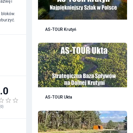
azwę i
 bloków.
yburzyć.
AS-TOUR Krutyń
.0
AS-TOUR Ukta
(
0
)