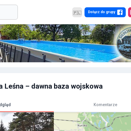
Dołącz do grupy
🇵🇱
a Leśna – dawna baza wojskowa
dgląd
Komentarze