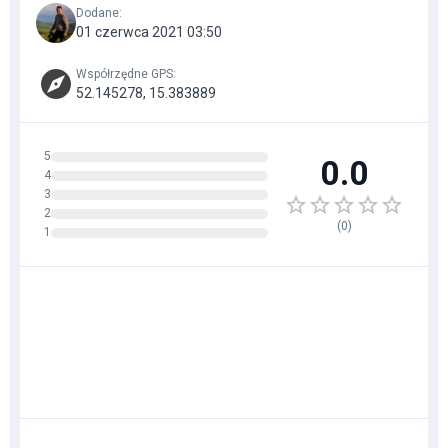
Dodane
:
01 czerwca 2021 03:50
Współrzędne GPS
:
52.145278, 15.383889
5
0.0
4
3
2
(
0
)
1