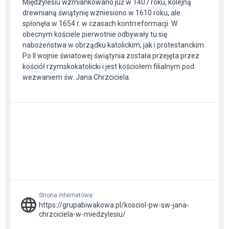
Międzylesiu wzmiankowano już w 1407 roku, kolejną
drewnianą świątynię wzniesiono w 1610 roku, ale
spłonęła w 1654 r. w czasach kontrreformacji. W
obecnym kościele pierwotnie odbywały tu się
nabożeństwa w obrządku katolickim, jak i protestanckim.
Po II wojnie światowej świątynia została przejęta przez
kościół rzymskokatolicki i jest kościołem filialnym pod
wezwaniem św. Jana Chrzciciela.
Strona internetowa
:
https://grupabiwakowa.pl/kosciol-pw-sw-jana-
chrzciciela-w-miedzylesiu/