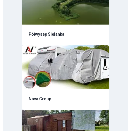
Półwysep Sielanka
Nava Group