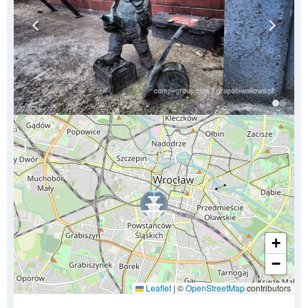
+
−
Leaflet
|
©
OpenStreetMap
contributors