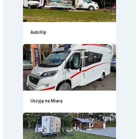
AutoVip
Uszyję na Miarę