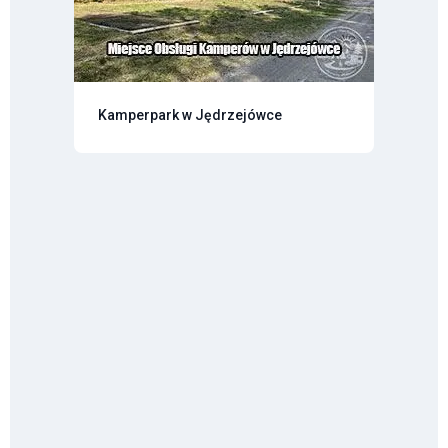
Kamperpark w Jędrzejówce