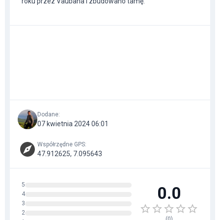
roku przez Vaubana i zbudowano tamę.
Dodane
:
07 kwietnia 2024 06:01
Współrzędne GPS
:
47.912625, 7.095643
5
0.0
4
3
2
(
0
)