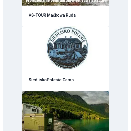
AS-TOUR Maćkowa Ruda
SiedliskoPolesie.Camp