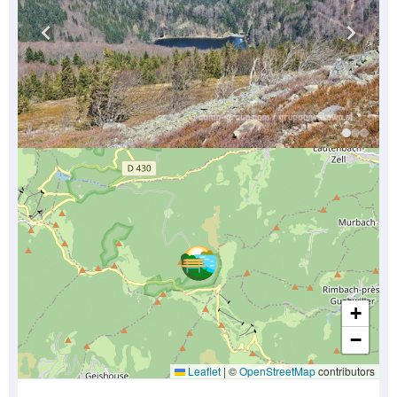
+
−
Leaflet
|
©
OpenStreetMap
contributors