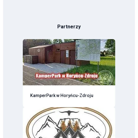
Partnerzy
KamperPark w Horyńcu-Zdroju