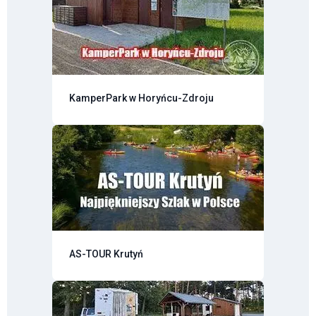
KamperPark w Horyńcu-Zdroju
AS-TOUR Krutyń