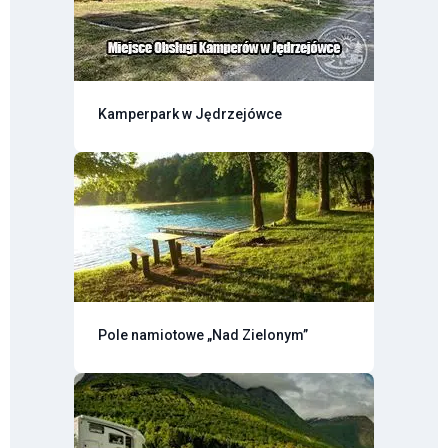
Kamperpark w Jędrzejówce
Pole namiotowe „Nad Zielonym”