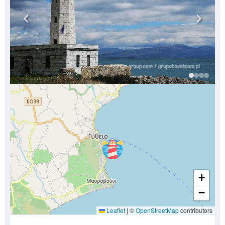
+
−
Leaflet
|
©
OpenStreetMap
contributors