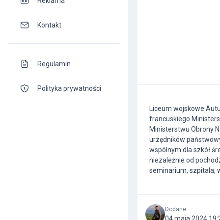
Reklama
Kontakt
Regulamin
Polityka prywatności
Liceum wojskowe Autun
francuskiego Ministers
Ministerstwu Obrony Na
urzędników państwowyc
wspólnym dla szkół śr
niezależnie od pochod
seminarium, szpitala,
Dodane
:
04 maja 2024 19: