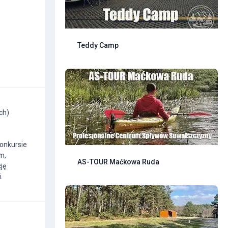
Teddy Camp
ch)
onkursie
m,
AS-TOUR Maćkowa Ruda
ję
.