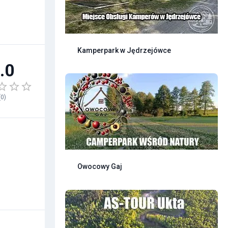
Kamperpark w Jędrzejówce
.0
(
0
)
Owocowy Gaj