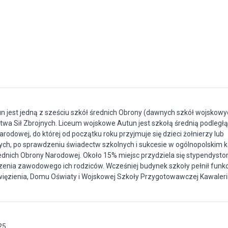
 jest jedną z sześciu szkół średnich Obrony (dawnych szkół wojskowy
twa Sił Zbrojnych. Liceum wojskowe Autun jest szkołą średnią podległą
rodowej, do której od początku roku przyjmuje się dzieci żołnierzy lub
h, po sprawdzeniu świadectw szkolnych i sukcesie w ogólnopolskim k
ednich Obrony Narodowej. Około 15% miejsc przydziela się stypendysto
zenia zawodowego ich rodziców. Wcześniej budynek szkoły pełnił funkc
 więzienia, Domu Oświaty i Wojskowej Szkoły Przygotowawczej Kawalerii
25