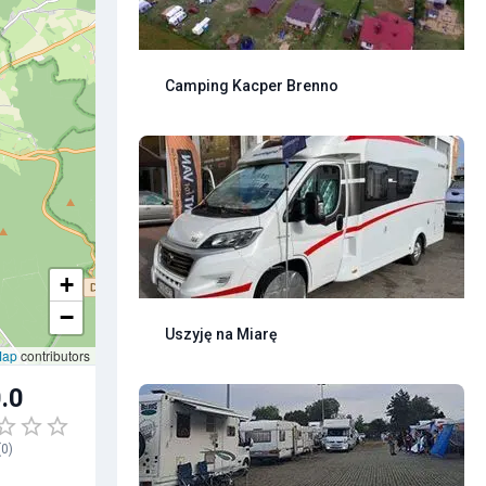
Camping Kacper Brenno
+
−
Uszyję na Miarę
Map
contributors
.0
(
0
)