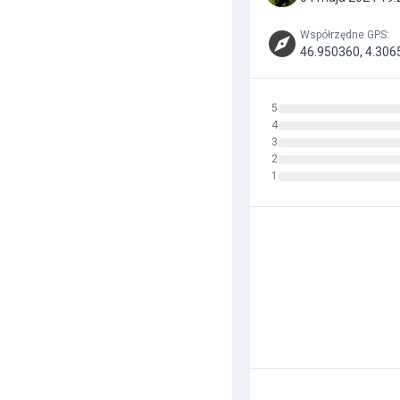
Współrzędne GPS
:
46.950360, 4.306
5
4
3
2
1