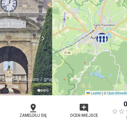
Leaflet
|
©
OpenStreet
0
ZAMELDUJ SIĘ
OCEŃ MIEJSCE