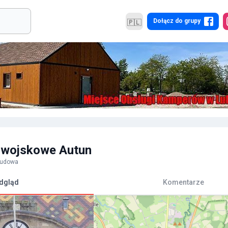
Dołącz do grupy
🇵🇱
 wojskowe Autun
budowa
dgląd
Komentarze