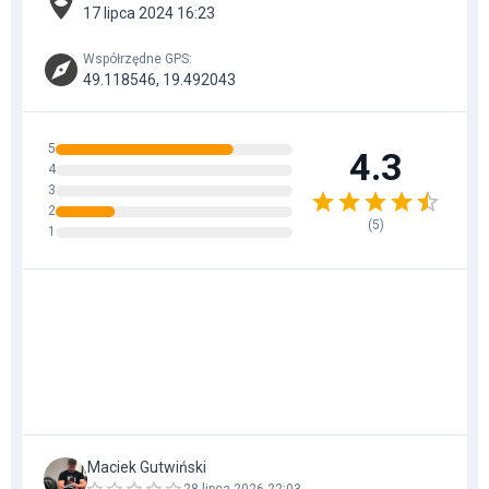
17 lipca 2024 16:23
Współrzędne GPS
:
49.118546, 19.492043
5
4.3
4
3
2
(
5
)
1
Maciek Gutwiński