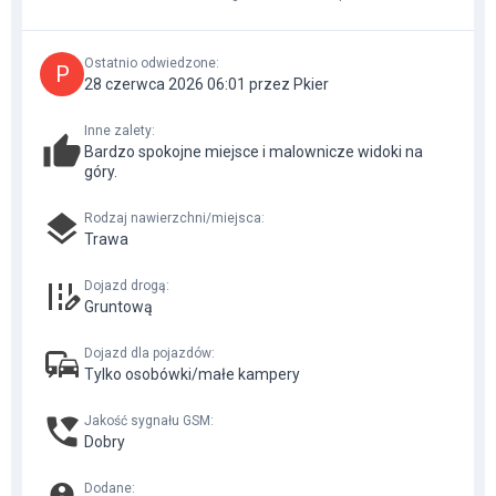
Ostatnio odwiedzone
:
P
28 czerwca 2026 06:01 przez Pkier
Inne zalety
:
Bardzo spokojne miejsce i malownicze widoki na
góry.
Rodzaj nawierzchni/miejsca
:
Trawa
Dojazd drogą
:
Gruntową
Dojazd dla pojazdów
:
Tylko osobówki/małe kampery
Jakość sygnału GSM
:
Dobry
Dodane
: