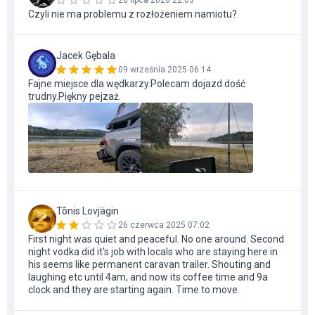
28 lipca 2026 22:03
Czyli nie ma problemu z rozłożeniem namiotu?
Jacek Gębala
09 września 2025 06:14
Fajne miejsce dla wędkarzy.Polecam dojazd dość
trudny.Piękny pejzaż.
Tõnis Lovjägin
26 czerwca 2025 07:02
First night was quiet and peaceful. No one around. Second
night vodka did it's job with locals who are staying here in
his seems like permanent caravan trailer. Shouting and
laughing etc until 4am, and now its coffee time and 9a
clock and they are starting again. Time to move.