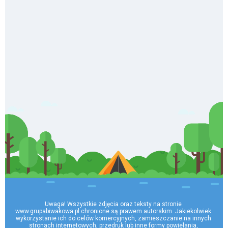
Uwaga! Wszystkie zdjęcia oraz teksty na stronie 
www.grupabiwakowa.pl chronione są prawem autorskim. Jakiekolwiek 
wykorzystanie ich do celów komercyjnych, zamieszczanie na innych 
stronach internetowych, przedruk lub inne formy powielania, 