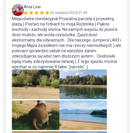
Ania Lew
26 sierpnia 2024 21:39
Miejscówka rewelacyjna! Prywatna parcela z prywatną
plażą:) Postaci na fotkach to moja Rodzinka:) Piękne
wschody i zachody słońca. Na samych wejściu do jeziora
dość mulisto, ale woda czyściutka. Zjazd dość
ekstremalny dla odważnych... Dla naszego Jumpera L4H3 i
mojego Męża za kółkiem nie ma rzeczy niemożliwych:) ale
polecam sprawdzić uskok na wjeździe zanim
zdecydujecie się wbić tam dłuższym autem... Osobówki
będą miały zdecydowanie łatwiej:) Z tego zjazdu można
wjechać w co najmniej 4 takie "parcele" ;)