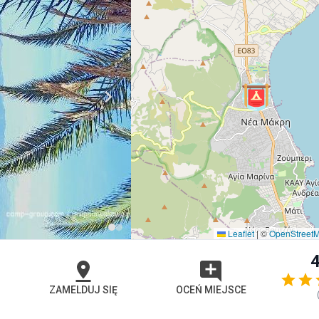
Leaflet
|
©
OpenStreet
4
ZAMELDUJ SIĘ
OCEŃ MIEJSCE