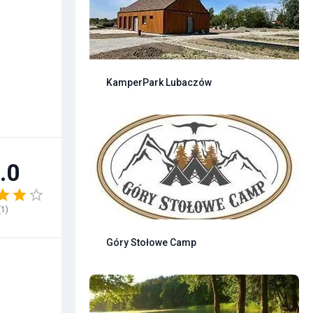
KamperPark Lubaczów
.0
(
1
)
Góry Stołowe Camp