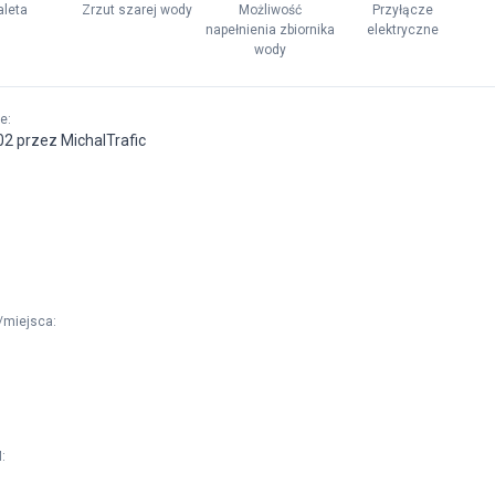
aleta
Zrzut szarej wody
Możliwość
Przyłącze
napełnienia zbiornika
elektryczne
wody
ne
:
02 przez MichalTrafic
/miejsca
:
M
: