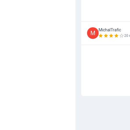
MichalTrafic
M
20 