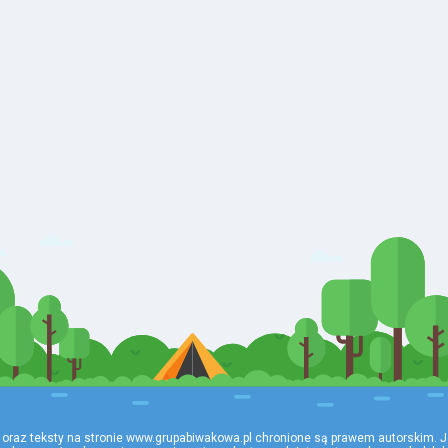
 oraz teksty na stronie www.grupabiwakowa.pl chronione są prawem autorskim. J