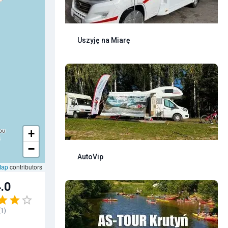
Uszyję na Miarę
+
−
AutoVip
Map
contributors
.0
(
1
)