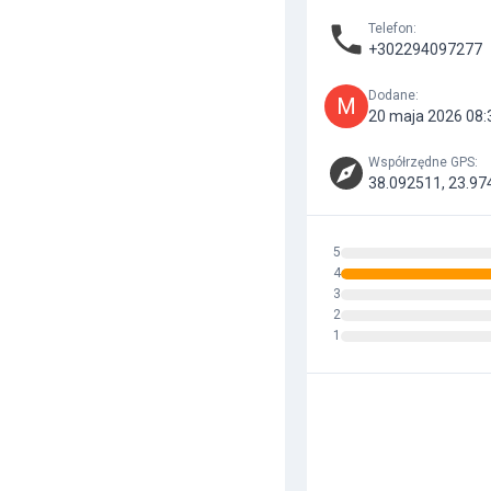
Telefon
:
+302294097277
Dodane
:
M
20 maja 2026 08:
Współrzędne GPS
:
38.092511, 23.97
5
4
3
2
1