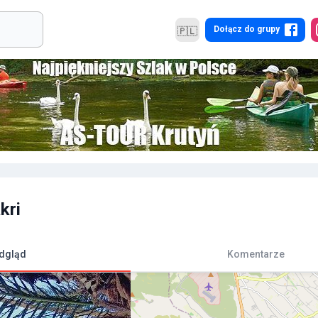
Dołącz do grupy
🇵🇱
kri
dgląd
Komentarze