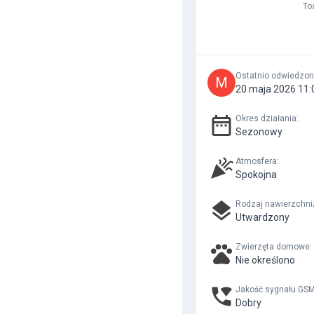
To
Ostatnio odwiedzo
M
20 maja 2026 11:
Okres działania
:
Sezonowy
Atmosfera
:
Spokojna
Rodzaj nawierzchni
Utwardzony
Zwierzęta domowe
:
Nie określono
Jakość sygnału GS
Dobry