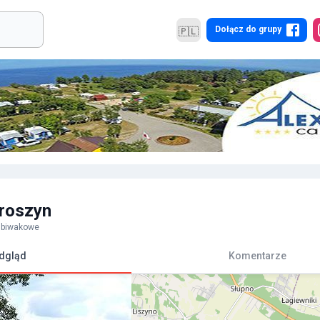
Dołącz do grupy
🇵🇱
roszyn
e biwakowe
dgląd
Komentarze