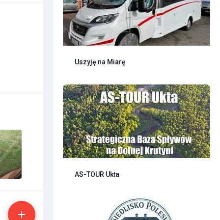
Uszyję na Miarę
AS-TOUR Ukta