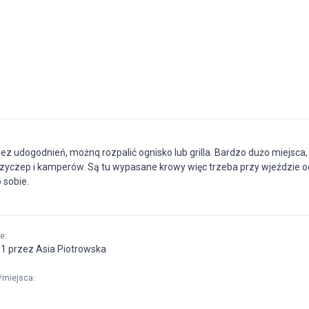
ez udogodnień, możnq rozpalić ognisko lub grilla. Bardzo dużo miejsca,
przyczep i kamperów. Są tu wypasane krowy więc trzeba przy wjeździe o
 sobie.
ne
:
01 przez Asia Piotrowska
/miejsca
: