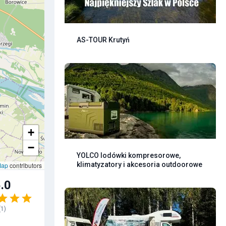
AS-TOUR Krutyń
+
−
YOLCO lodówki kompresorowe,
klimatyzatory i akcesoria outdoorowe
Map
contributors
.0
(
1
)