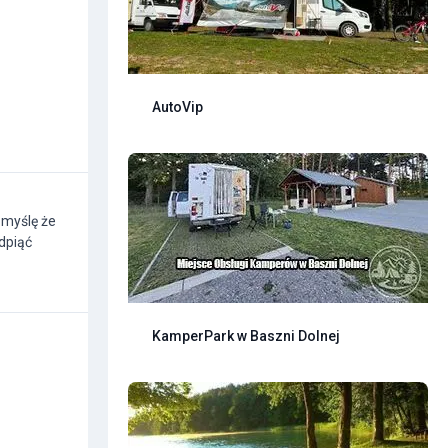
AutoVip
 myślę że
dpiąć
KamperPark w Baszni Dolnej