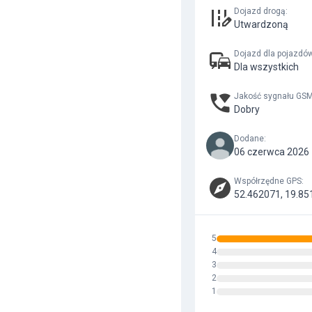
Dojazd drogą
:
Utwardzoną
Dojazd dla pojazdó
Dla wszystkich
Jakość sygnału GS
Dobry
Dodane
:
06 czerwca 2026 
Współrzędne GPS
:
52.462071, 19.85
5
4
3
2
1