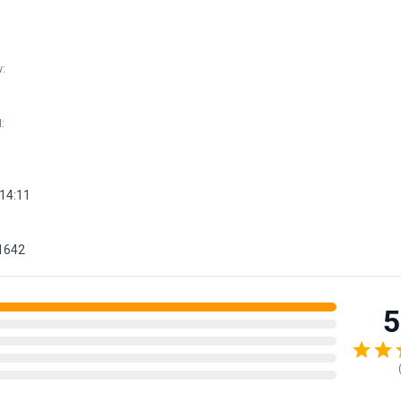
w
:
M
:
14:11
1642
5