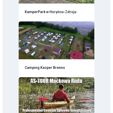
KamperPark w Horyńcu-Zdroju
Camping Kacper Brenno