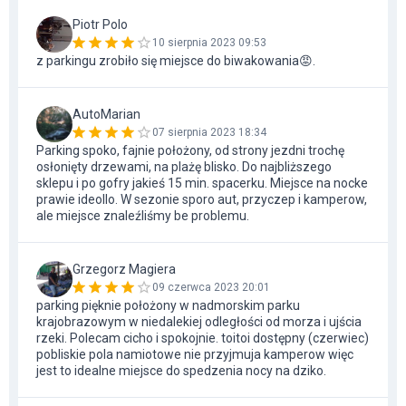
Piotr Polo
10 sierpnia 2023 09:53
z parkingu zrobiło się miejsce do biwakowania😡.
AutoMarian
07 sierpnia 2023 18:34
Parking spoko, fajnie położony, od strony jezdni trochę
osłonięty drzewami, na plażę blisko. Do najbliższego
sklepu i po gofry jakieś 15 min. spacerku. Miejsce na nocke
prawie ideollo. W sezonie sporo aut, przyczep i kamperow,
ale miejsce znaleźliśmy be problemu.
Grzegorz Magiera
09 czerwca 2023 20:01
parking pięknie położony w nadmorskim parku
krajobrazowym w niedalekiej odległości od morza i ujścia
rzeki. Polecam cicho i spokojnie. toitoi dostępny (czerwiec)
pobliskie pola namiotowe nie przyjmuja kamperow więc
jest to idealne miejsce do spedzenia nocy na dziko.