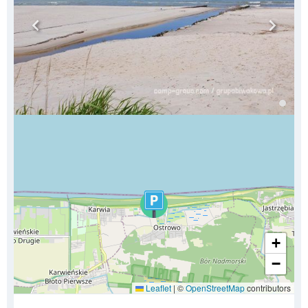
+
−
Leaflet
|
©
OpenStreetMap
contributors