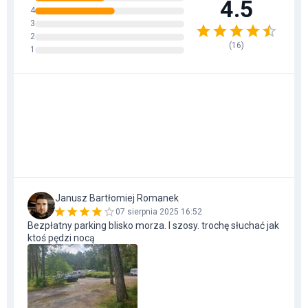
4.5
4
3
2
(
16
)
1
Janusz Bartłomiej Romanek
07 sierpnia 2025 16:52
Bezpłatny parking blisko morza. I szosy. trochę słuchać jak
ktoś pędzi nocą