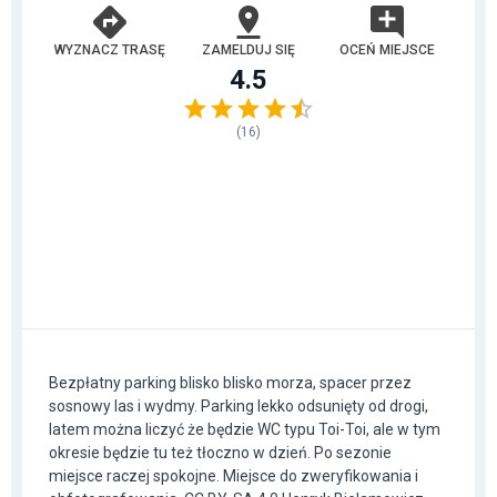
WYZNACZ TRASĘ
ZAMELDUJ SIĘ
OCEŃ MIEJSCE
4.5
(
16
)
Bezpłatny parking blisko blisko morza, spacer przez
sosnowy las i wydmy. Parking lekko odsunięty od drogi,
latem można liczyć że będzie WC typu Toi-Toi, ale w tym
okresie będzie tu też tłoczno w dzień. Po sezonie
miejsce raczej spokojne. Miejsce do zweryfikowania i