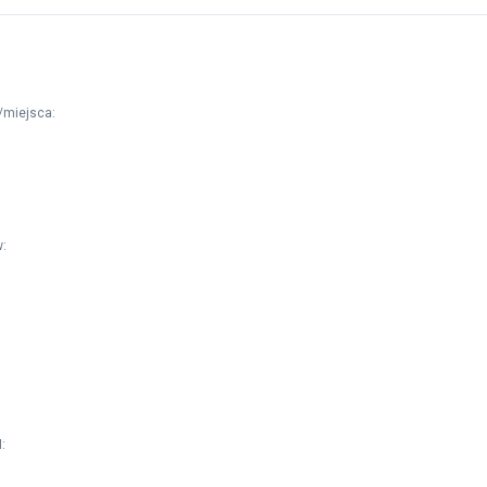
/miejsca
:
w
:
M
: