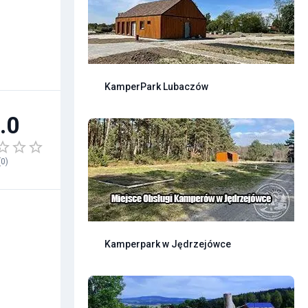
KamperPark Lubaczów
.0
(
0
)
Kamperpark w Jędrzejówce