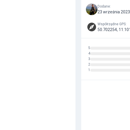
Dodane
:
23 września 2023
Współrzędne GPS
:
50.702254, 11.10
5
4
3
2
1