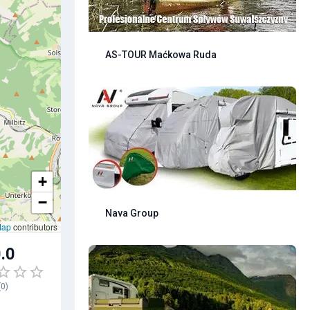
AS-TOUR Maćkowa Ruda
+
−
Nava Group
Map
contributors
.0
(
0
)