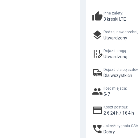
Inne zalety
:
3 kreski LTE
Rodzaj nawierzchni
Utwardzony
Dojazd drogą
:
Utwardzoną
Dojazd dla pojazdó
Dla wszystkich
Ilość miejsca
:
5-7
Koszt postoju
:
2 € 24 h / 1€ 4 h
Jakość sygnału GS
Dobry