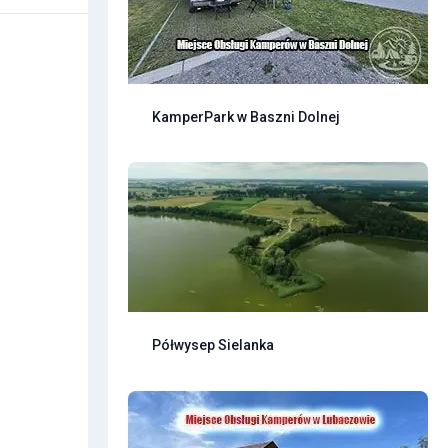
KamperPark w Baszni Dolnej
Półwysep Sielanka