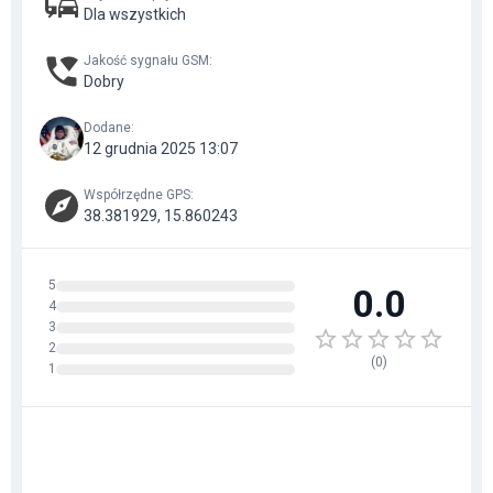
Dla wszystkich
Jakość sygnału GSM
:
Dobry
Dodane
:
12 grudnia 2025 13:07
Współrzędne GPS
:
38.381929, 15.860243
5
0.0
4
3
2
(
0
)
1