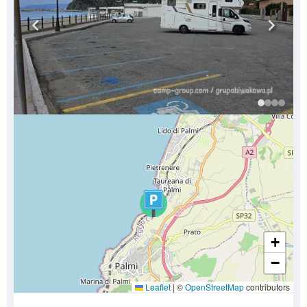
+
−
Leaflet
|
©
OpenStreetMap
contributors