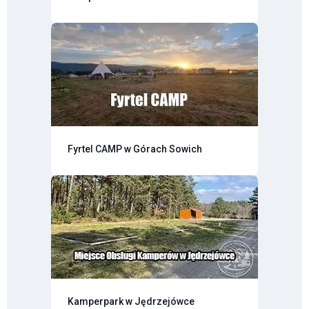
Fyrtel CAMP w Górach Sowich
Kamperpark w Jędrzejówce