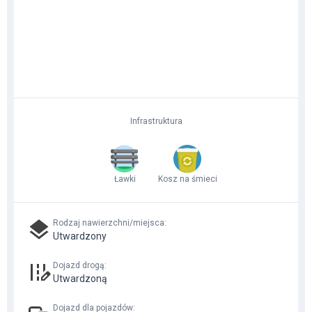
Infrastruktura
Ławki
Kosz na śmieci
Rodzaj nawierzchni/miejsca
:
Utwardzony
Dojazd drogą
:
Utwardzoną
Dojazd dla pojazdów
: