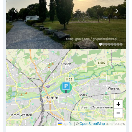
+
−
Leaflet
|
©
OpenStreetMap
contributors