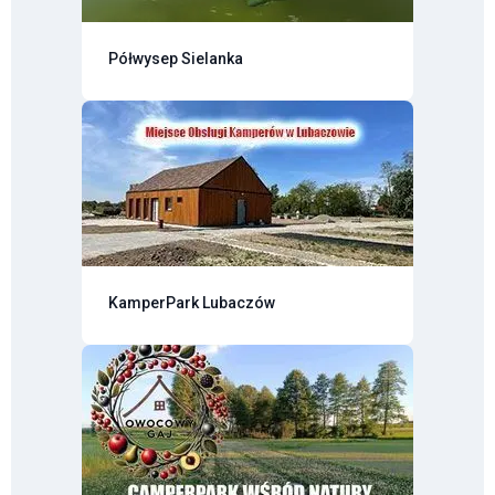
Półwysep Sielanka
KamperPark Lubaczów