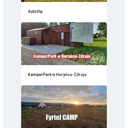
AutoVip
KamperPark w Horyńcu-Zdroju