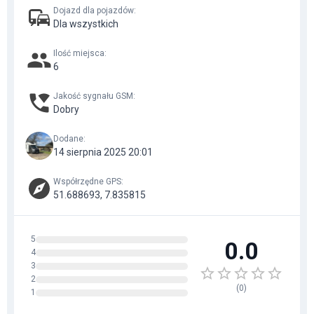
Dojazd dla pojazdów
:
Dla wszystkich
Ilość miejsca
:
6
Jakość sygnału GSM
:
Dobry
Dodane
:
14 sierpnia 2025 20:01
Współrzędne GPS
:
51.688693, 7.835815
5
0.0
4
3
2
(
0
)
1