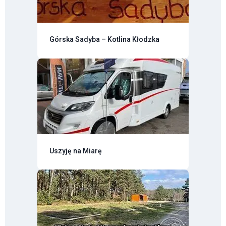
Górska Sadyba – Kotlina Kłodzka
Uszyję na Miarę