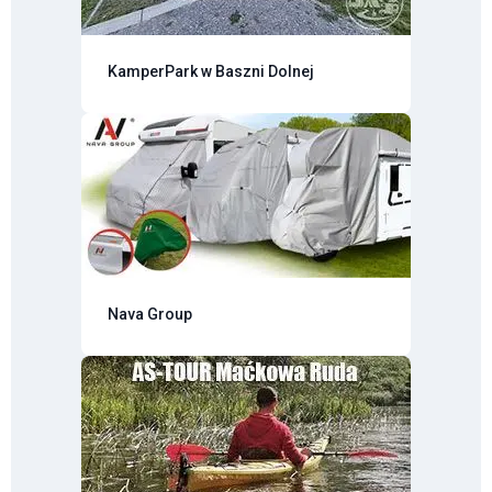
KamperPark w Baszni Dolnej
Nava Group