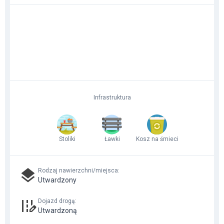
Infrastruktura
Stoliki
Ławki
Kosz na śmieci
Rodzaj nawierzchni/miejsca
:
Utwardzony
Dojazd drogą
:
Utwardzoną