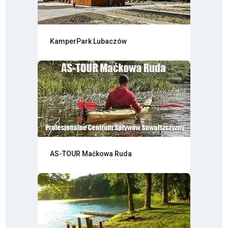
KamperPark Lubaczów
AS-TOUR Maćkowa Ruda