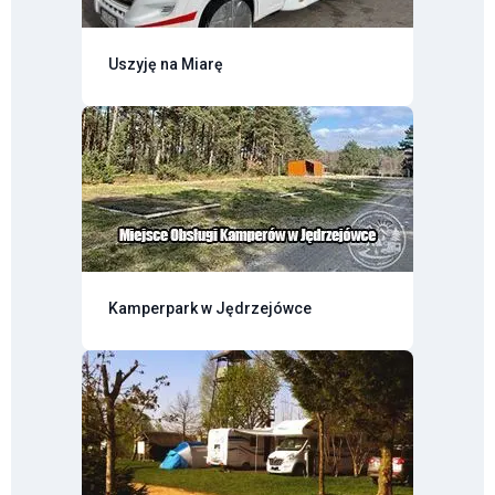
Uszyję na Miarę
Kamperpark w Jędrzejówce