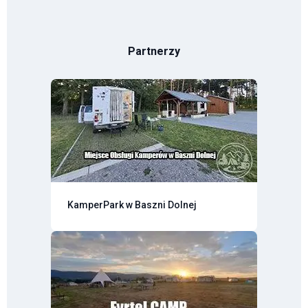
Partnerzy
KamperPark w Baszni Dolnej