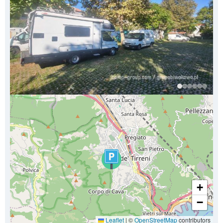
+
−
Leaflet
|
©
OpenStreetMap
contributors