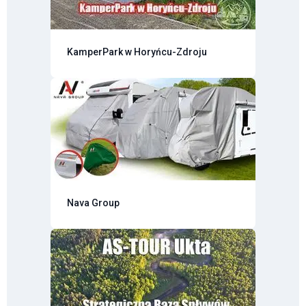
KamperPark w Horyńcu-Zdroju
Nava Group