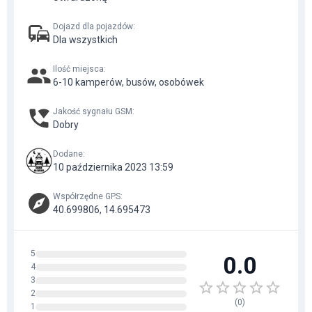
Dojazd dla pojazdów
:
Dla wszystkich
Ilość miejsca
:
6-10 kamperów, busów, osobówek
Jakość sygnału GSM
:
Dobry
Dodane
:
10 października 2023 13:59
Współrzędne GPS
:
40.699806, 14.695473
5
0.0
4
3
2
(
0
)
1