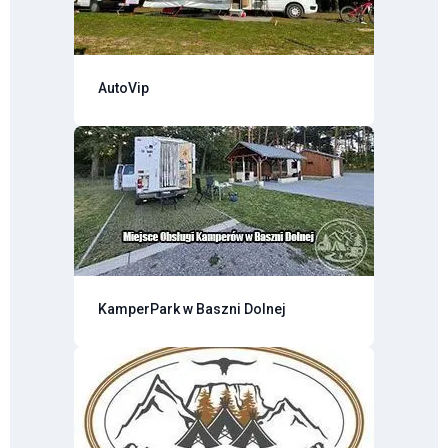
AutoVip
KamperPark w Baszni Dolnej