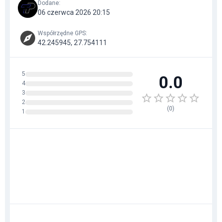
Dodane
:
06 czerwca 2026 20:15
Współrzędne GPS
:
42.245945, 27.754111
5
0.0
4
3
2
(
0
)
1