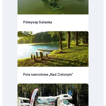
Półwysep Sielanka
Pole namiotowe „Nad Zielonym”