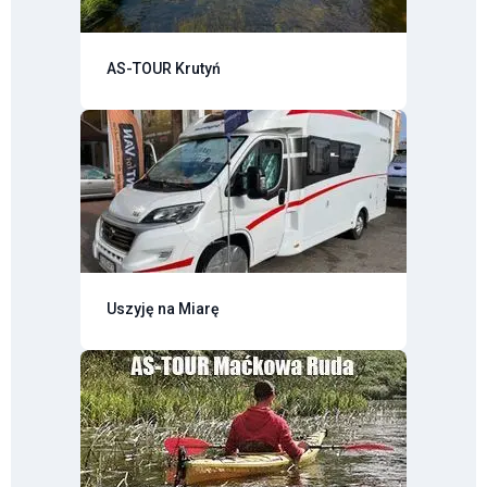
AS-TOUR Krutyń
Uszyję na Miarę