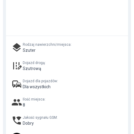
Rodzaj nawierzchni/miejsca
:
Szuter
Dojazd drogą
:
Szutrową
Dojazd dla pojazdów
:
Dla wszystkich
Ilość miejsca
:
8
Jakość sygnału GSM
:
Dobry