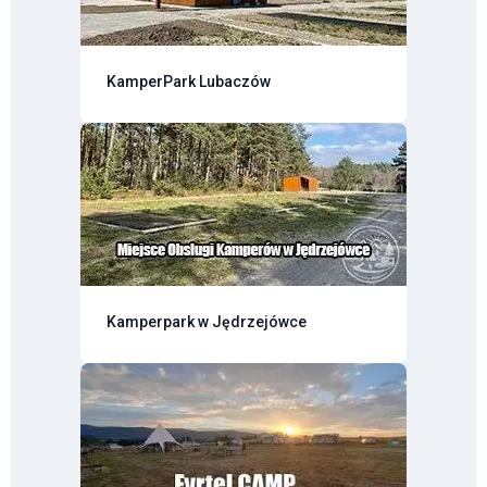
KamperPark Lubaczów
Kamperpark w Jędrzejówce