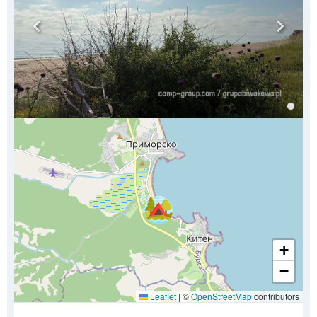
+
−
Leaflet
|
©
OpenStreetMap
contributors