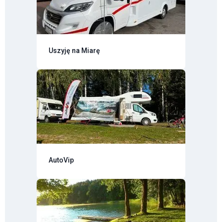
Uszyję na Miarę
AutoVip