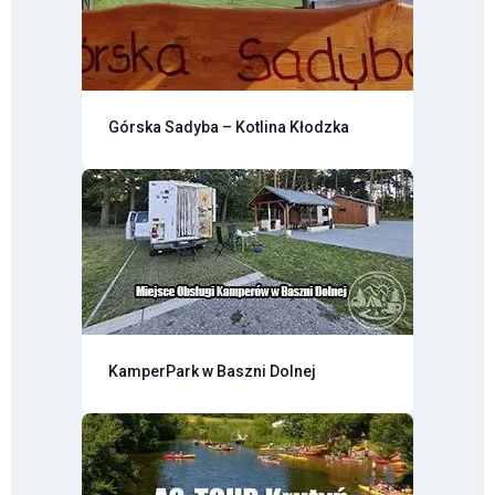
Górska Sadyba – Kotlina Kłodzka
KamperPark w Baszni Dolnej