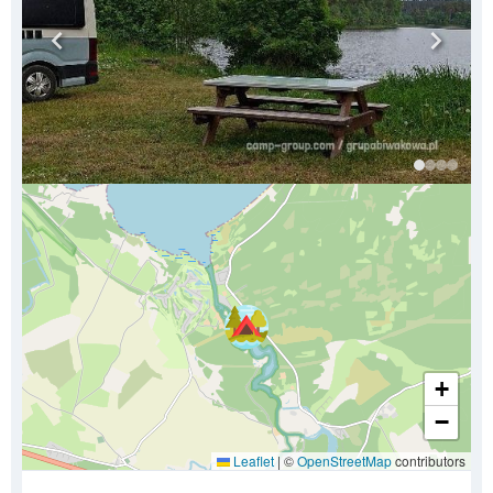
+
−
Leaflet
|
©
OpenStreetMap
contributors