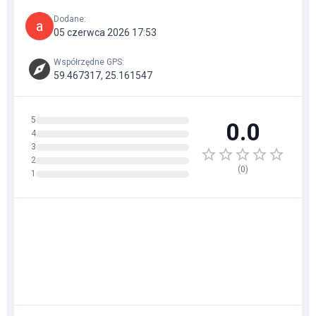
Dodane
:
a
05 czerwca 2026 17:53
Współrzędne GPS
:
59.467317, 25.161547
5
0.0
4
3
2
(
0
)
1