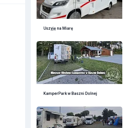
Uszyję na Miarę
KamperPark w Baszni Dolnej