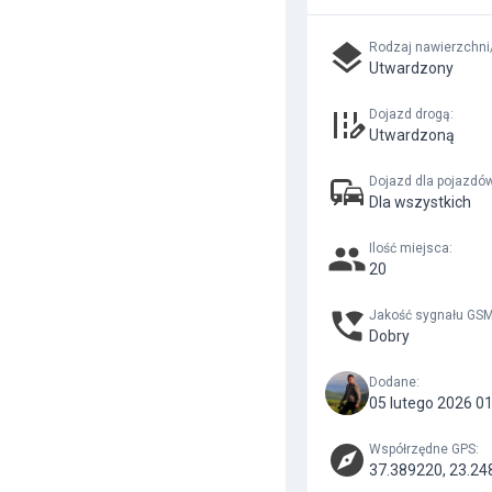
Rodzaj nawierzchni
Utwardzony
Dojazd drogą
:
Utwardzoną
Dojazd dla pojazdó
Dla wszystkich
Ilość miejsca
:
20
Jakość sygnału GS
Dobry
Dodane
:
05 lutego 2026 0
Współrzędne GPS
:
37.389220, 23.24