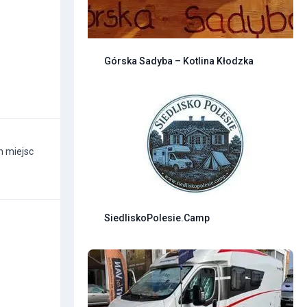
Górska Sadyba – Kotlina Kłodzka
h miejsc
SiedliskoPolesie.Camp