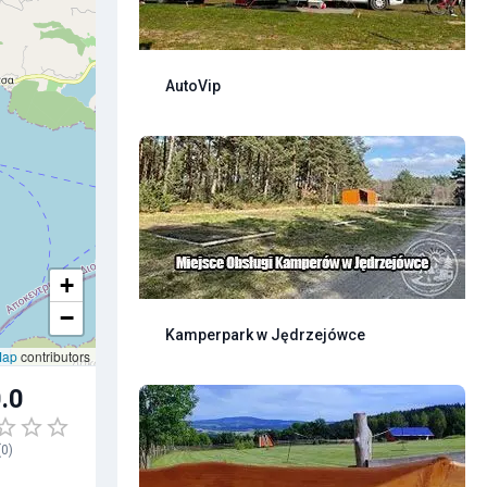
AutoVip
+
−
Kamperpark w Jędrzejówce
Map
contributors
.0
(
0
)