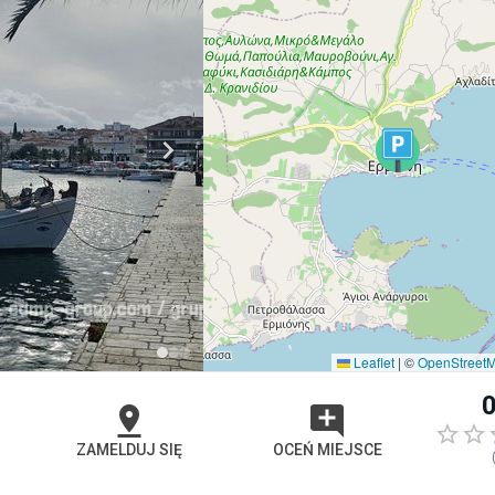
Leaflet
|
©
OpenStreet
0
ZAMELDUJ SIĘ
OCEŃ MIEJSCE