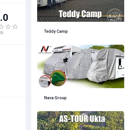
.0
Teddy Camp
(
0
)
Nava Group