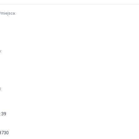
/miejsca
:
w
:
M
:
1:39
8730