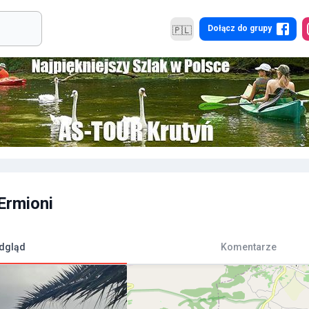
Dołącz do grupy
🇵🇱
Ermioni
dgląd
Komentarze