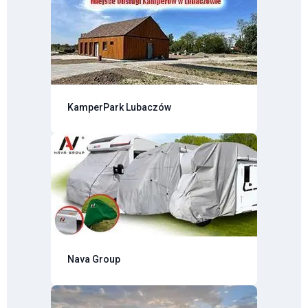
KamperPark Lubaczów
Nava Group