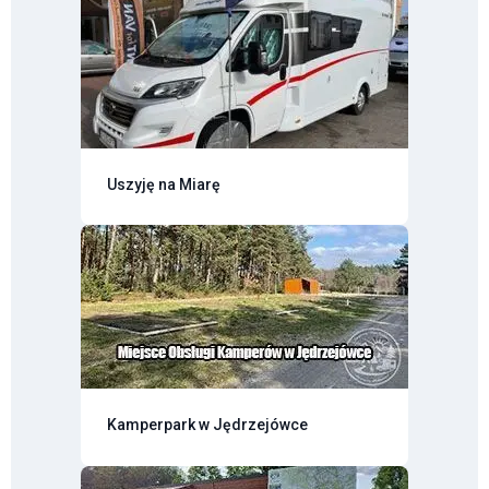
Uszyję na Miarę
Kamperpark w Jędrzejówce