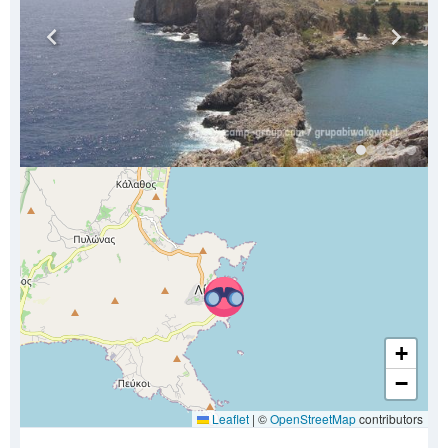
+
−
Leaflet
|
©
OpenStreetMap
contributors