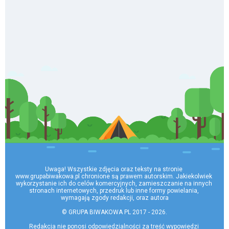
Uwaga! Wszystkie zdjęcia oraz teksty na stronie 
www.grupabiwakowa.pl chronione są prawem autorskim. Jakiekolwiek 
wykorzystanie ich do celów komercyjnych, zamieszczanie na innych 
stronach internetowych, przedruk lub inne formy powielania, 
wymagają zgody redakcji, oraz autora

© GRUPA BIWAKOWA PL 2017 - 2026.

Redakcja nie ponosi odpowiedzialności za treść wypowiedzi 