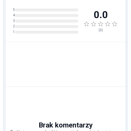
5
0.0
4
3
2
(
0
)
1
Brak komentarzy