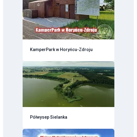
KamperPark w Horyńcu-Zdroju
Półwysep Sielanka