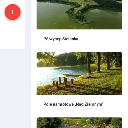
Półwysep Sielanka
Pole namiotowe „Nad Zielonym”