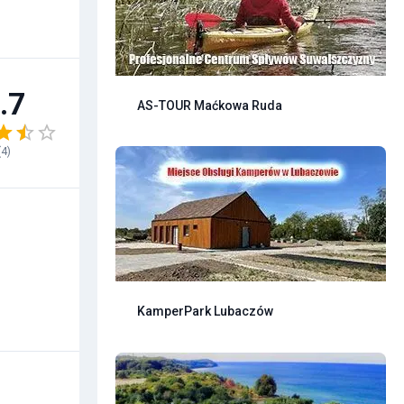
.7
AS-TOUR Maćkowa Ruda
(
4
)
KamperPark Lubaczów