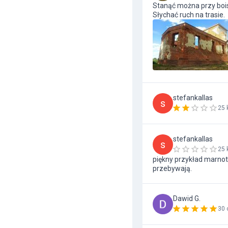
Stanąć można przy boisk
Słychać ruch na trasie.
stefankallas
s
25 
stefankallas
s
25 
piękny przykład marnot
przebywają.
Dawid G.
30 