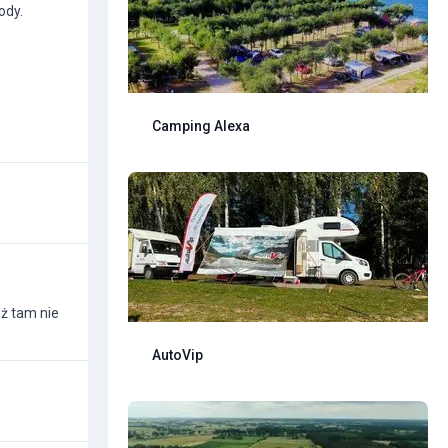
ody.
Camping Alexa
eż tam nie
AutoVip