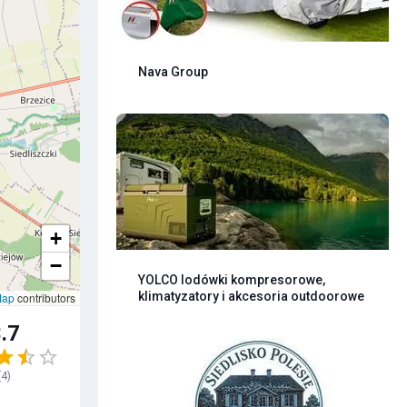
Nava Group
+
−
YOLCO lodówki kompresorowe,
klimatyzatory i akcesoria outdoorowe
Map
contributors
.7
(
4
)