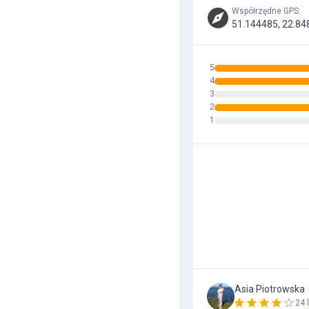
Współrzędne GPS
:
51.144485, 22.84
5
4
3
2
1
Asia Piotrowska
24 