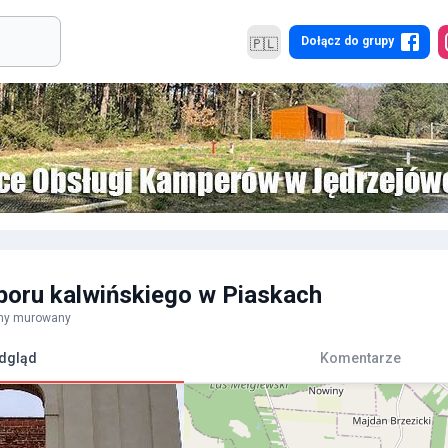
Dołącz do grupy
🇵🇱
boru kalwińskiego w Piaskach
lny murowany
dgląd
Komentarze